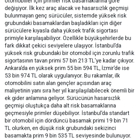
otomobiller için primler risk basamaklarına göre
değişiyor. İlk kez araç alacak ve hasarsızlık geçmişi
bulunmayan genç sürücüler, sistemde yüksek risk
grubundaki basamaklardan başladıkları için diğer
sürücülere kıyasla daha yüksek trafik sigortası
primiyle karşılaşabiliyor. Özellikle büyükşehirlerde bu
fark dikkat çekici seviyelere ulaşıyor. İstanbul’da
yüksek risk grubundaki bir otomobil için zorunlu trafik
sigortasının tavan primi 57 bin 213 TL'ye kadar çıkıyor.
Ankara’da en yüksek prim 55 bin 594 TL, İzmir’de ise
53 bin 974 TL olarak uygulanıyor. Bu rakamlar, ilk
otomobilini satın alan gençler açısından araç
maliyetinin yanı sıra her yıl karşılaşılabilecek önemli bir
ek gider anlamına geliyor. Sürücünün hasarsızlık
geçmişi oluştukça daha alt risk basamaklarına
geçmesiyle primler düşebiliyor. İstanbul’da standart
bir otomobil için dördüncü basamak primi 19 bin 71
TL olurken, en düşük risk grubundaki sekizinci
basamakta prim 9 bin 535 TL seviyesinde bulunuyor.