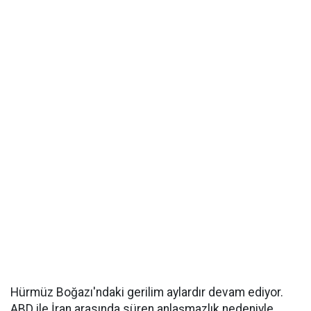
Hürmüz Boğazı'ndaki gerilim aylardır devam ediyor.
ABD ile İran arasında süren anlaşmazlık nedeniyle