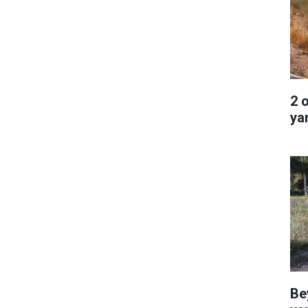
2 
ya
Be