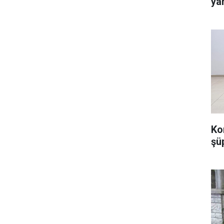
ya
Ko
şü