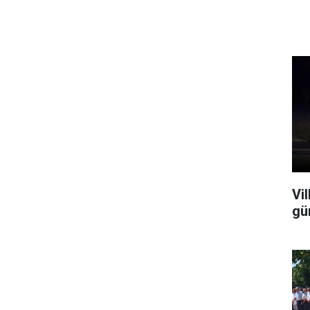
Vi
gü