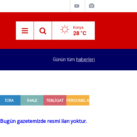
Konya
28 °C
15:38
Konyalı patron 70 bin TL maaşla personel arıyor!
Günün tüm
haberleri