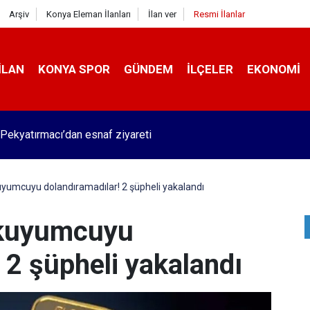
Arşiv
Konya Eleman İlanları
İlan ver
Resmi İlanlar
İLAN
KONYA SPOR
GÜNDEM
İLÇELER
EKONOMI
Pekyatırmacı’dan esnaf ziyareti
yumcuyu dolandıramadılar! 2 şüpheli yakalandı
 kuyumcuyu
 2 şüpheli yakalandı