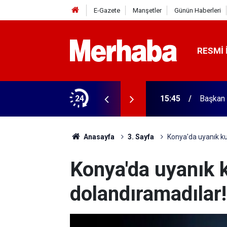
E-Gazete
Manşetler
Günün Haberleri
RESMI 
ğitim Kampüsü'ne ziyaret
24
15:45
Başkan 
Anasayfa
3. Sayfa
Konya'da uyanık ku
Konya'da uyanık
dolandıramadılar!