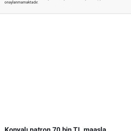
onaylanmamaktadır.
Konyalı patron 70 bin TL maaşla