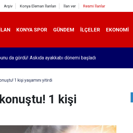
Arşiv
Konya Eleman İlanları
İlan ver
Resmi İlanlar
İLAN
KONYA SPOR
GÜNDEM
İLÇELER
EKONOMI
unu da gördü! Askıda ayakkabı dönemi başladı
nuştu! 1 kişi yaşamını yitirdi
konuştu! 1 kişi