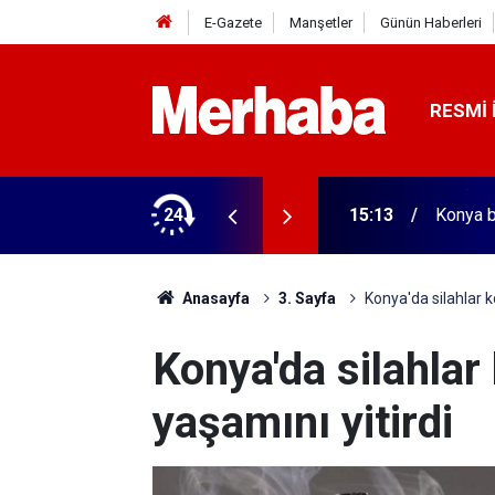
E-Gazete
Manşetler
Günün Haberleri
RESMI 
nsörler mühürlendi
24
15:13
Konya b
Anasayfa
3. Sayfa
Konya'da silahlar ko
Konya'da silahlar 
yaşamını yitirdi