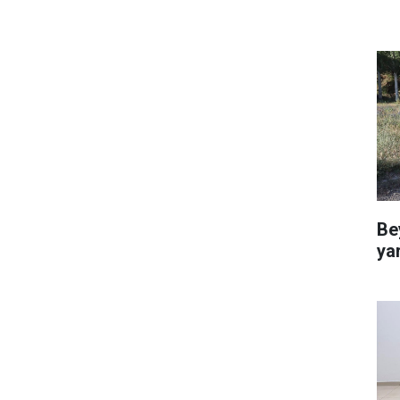
Be
ya