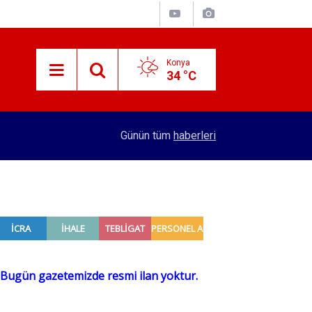
Konya
34 °C
14:43
Patates fiyatını düşürecek sevkiyat! 2 bin TIR b
Günün tüm
haberleri