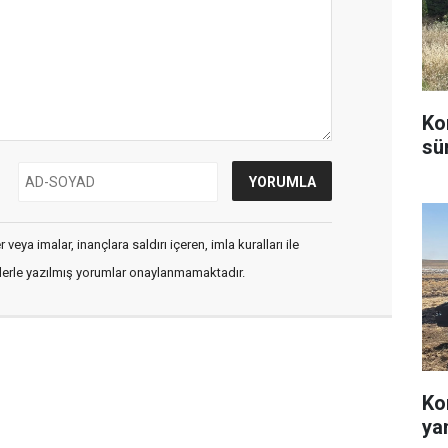
Ko
sü
veya imalar, inançlara saldırı içeren, imla kuralları ile
flerle yazılmış yorumlar onaylanmamaktadır.
Ko
ya