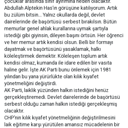
çocuklar arasında sınıf ayırımına neden olacaktır.
Abdullah Alptekin Has’ın görüşüne katılıyorum. Artık
bu zülüm bitsin... Yalnız okullarda değil, devlet
dairelerinde de başörtüsü serbest bırakılsın. Bütün
memurlar genel ahlak kurallarına uymak şartıyla
istediği gibi giyinsin, dileyen başını örtsün. Her öğrenci
ve her memur artık kendisi olsun. Belli bir formayı
dayatmak ve başörtüsünü yasaklamak, halkı
köleleştirmek demektir. Köleleşen toplum artık
kendisi olmaz, kumanda ile idare edilen bir vasıta
haline gelir. İşte AK Parti bunu önlemek için 1981
yılından bu yana yürürlükte olan kılık kıyafet
yönetmeliğini değiştirdi.
AK Parti, laiklik yüzünden halkın istediğini henüz
gerçekleştiremedi. Devlet dairelerinde de başörtüsü
serbest olduğu zaman halkın istediği gerçekleşmiş
olacaktır.
CHP’nin kılık kıyafet yönetmeliğinin değiştirilmesini
laik eğitime karşı yürütülen amansız mücadelenin bir