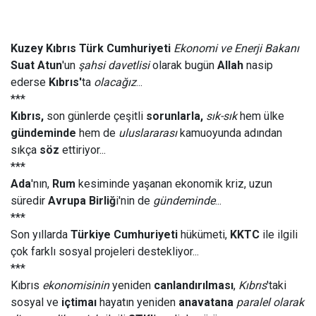
Kuzey Kıbrıs Türk Cumhuriyeti
Ekonomi ve Enerji Bakanı
Suat Atun
'un
şahsi davetlisi
olarak bugün
Allah
nasip
ederse
Kıbrıs'
ta
olacağız
...
***
Kıbrıs,
son günlerde çeşitli
sorunlarla,
sık-sık
hem ülke
gündeminde
hem de
uluslararası
kamuoyunda adından
sıkça
söz
ettiriyor...
***
Ada
'nın,
Rum
kesiminde yaşanan ekonomik kriz, uzun
süredir
Avrupa Birliğ
i'nin de
gündeminde
...
***
Son yıllarda
Türkiye Cumhuriyeti
hükümeti,
KKTC
ile ilgili
çok farklı sosyal projeleri destekliyor...
***
Kıbrıs
ekonomisinin
yeniden
canlandırılması
,
Kıbrıs
'taki
sosyal ve
içtimaı
hayatın yeniden
anavatana
paralel olarak