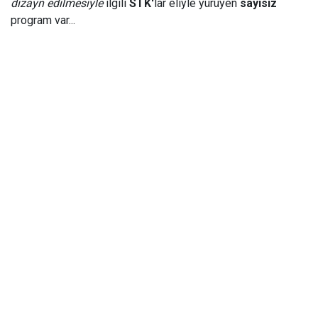
dizayn edilmesiyle
ilgili
STK'
lar eliyle yürüyen
sayısız
program var...