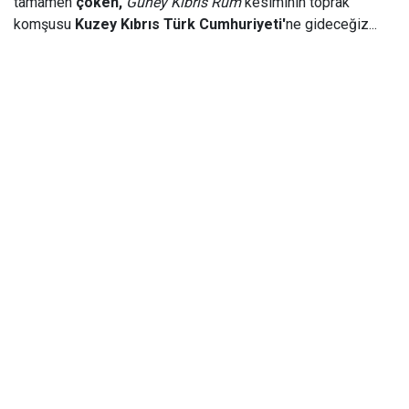
tamamen
çöken,
Güney Kıbrıs Rum
kesiminin toprak
komşusu
Kuzey Kıbrıs Türk Cumhuriyeti'
ne gideceğiz...