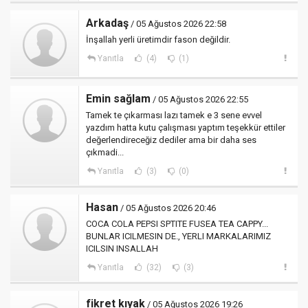
Arkadaş
/ 05 Ağustos 2026 22:58
İnşallah yerli üretimdir fason değildir.
Yanıtla
(4)
(1)
Emin sağlam
/ 05 Ağustos 2026 22:55
Tamek te çıkarması lazı tamek e 3 sene evvel
yazdım hatta kutu çalışması yaptım teşekkür ettiler
değerlendireceğiz dediler ama bir daha ses
çıkmadi...
Yanıtla
(3)
(0)
Hasan
/ 05 Ağustos 2026 20:46
COCA COLA PEPSI SPTITE FUSEA TEA CAPPY...
BUNLAR ICILMESIN DE., YERLI MARKALARIMIZ
ICILSIN INSALLAH
Yanıtla
(32)
(3)
fikret kıyak
/ 05 Ağustos 2026 19:26