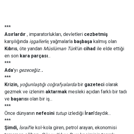
***
Asırlardır
, imparatorlukları, devletleri
cezbetmiş
karşılığında
işgallerle
, yağmalarla
başbaşa
kalmış olan
Kıbrıs
, öte yandan
Müslüman Türk
'ün
cihad
ile elde ettiği
en son
kara parçası
...
***
Ada
'yı
gezeceğiz
..
.
***
Krizin,
yoğunlaştığı coğrafyalarda
bir
gazeteci
olarak
gezmek ve izlenim
aktarmak
mesleki açıdan farklı bir tadı
ve
başarısı
olan bir iş...
***
Önce dünyanın
nefesini
tutup
izlediği
İran'
daydık...
***
Şimdi,
İsrail
'le kol-kola giren, petrol arayan, ekonomisi