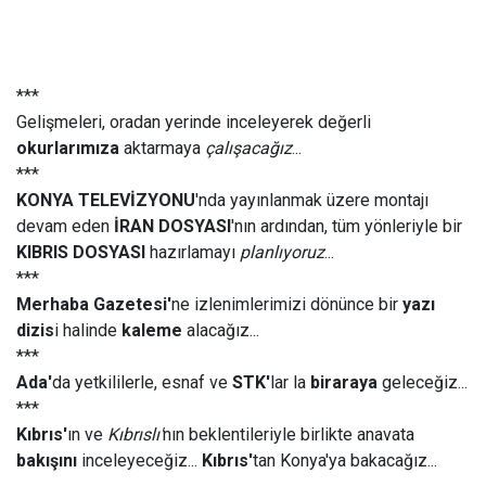
***
Gelişmeleri, oradan yerinde inceleyerek değerli
okurlarımıza
aktarmaya
çalışacağız
...
***
KONYA TELEVİZYONU
'nda yayınlanmak üzere montajı
devam eden
İRAN DOSYASI
'nın ardından, tüm yönleriyle bir
KIBRIS DOSYASI
hazırlamayı
planlıyoruz
...
***
Merhaba Gazetesi'
ne izlenimlerimizi dönünce bir
yazı
dizis
i halinde
kaleme
alacağız...
***
Ada'
da yetkililerle, esnaf ve
STK'
lar la
biraraya
geleceğiz...
***
Kıbrıs'
ın ve
Kıbrıslı'
nın beklentileriyle birlikte anavata
bakışını
inceleyeceğiz...
Kıbrıs'
tan Konya'ya bakacağız...