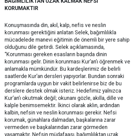
BAĞIMLILIKTAN UZAK KALMAK NEFSİ
KORUMAKTIR
Konuşmasında din, akıl, kalp, nefis ve neslin
korunması gerektiğini anlatan Selek, bağımlılıkla
mücadelede manevi eğitimin de önemli bir yere sahip
olduğunu dile getirdi. Selek açıklamasında,
“Korunması gereken esasların başında dinin
korunması gelir. Dinin korunması Kur’an’ı öğrenmek ve
anlamakla mümkündür. Bu kardeşlerimiz de belirli
saatlerde Kur’an dersleri yapıyorlar. Bundan sonraki
programlarda uygun bir vakit belirlenirse biz de bu
derslere destek olmak isteriz. Hedefimiz yalnızca
Kur’an’ı okutmak değil; okunanı gözle, akılla, dille ve
kalple benimsemektir. İkinci olarak aklın, ardından
kalbin, nefsin ve neslin korunması gerekir. Nefsi
korumak, günahlara dalmadan, başkalarına zarar
vermeden ve başkalarından zarar görmeden
yaşamaktır. Nefsin müdafaası, bağımlılıktan uzak