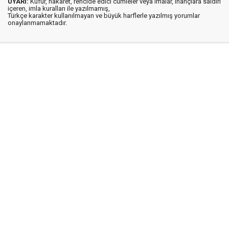
UYARI:
Küfür, hakaret, rencide edici cümleler veya imalar, inançlara saldırı
içeren, imla kuralları ile yazılmamış,
Türkçe karakter kullanılmayan ve büyük harflerle yazılmış yorumlar
onaylanmamaktadır.