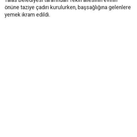
Talas Belediyesi tarafından Tekin ailesinin evinin
önüne taziye çadırı kurulurken, başsağlığına gelenlere
yemek ikram edildi.