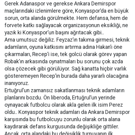
Gerek Adanaspor ve gerekse Ankara Demirspor
maçlarındaki izlenimlere göre, Konyaspor’da en büyük
sorun, orta alanda görülmekte. Hem defansa, hem de
forvete katkı sağlayacak organizasyonun eksikliği, ne
yazık ki Konyaspor’un başını ağrıtacak gibi..
Ama umutsuz değiliz. Feyzaz’ın takıma girmesi, teknik
adamların, oyuna katkısını artırma adına Hakan’ı öne
çıkarmaları, Recep’i ise, tek golcü olarak görev yapan
Robak’ın arkasında oynatmaları bu sorunu çok azda
olsa çözecek gibi görülüyor. Sağ kanatta hiçbir varlık
gösteremeyen Recep’in burada daha yararlı olacağına
inanıyoruz.
Ertuğrul’un zamansız sakatlanması teknik adamların
planlarını bozdu. Ön liberoda, Ertuğrul’un yerinde
oynayacak futbolcu olarak akla gelen ilk isim Perez
oldu.. Konyaspor teknik adamları da Ankara Demirspor
karşısında bu futbolcuyu zorunlu olarak orta alana
kaydırarak defans kurgusunda değişikliğe gittiler.
Ancak, orta alandaki bu değişiklik turnuvanın ilk