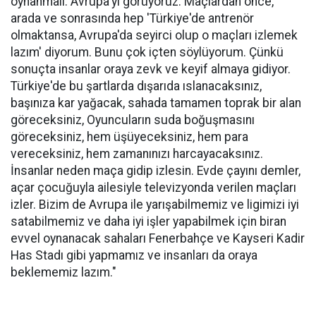
oynanmalı. Avrupa'yı görüyoruz. Maçlardan önce,
arada ve sonrasında hep 'Türkiye'de antrenör
olmaktansa, Avrupa'da seyirci olup o maçları izlemek
lazım' diyorum. Bunu çok içten söylüyorum. Çünkü
sonuçta insanlar oraya zevk ve keyif almaya gidiyor.
Türkiye'de bu şartlarda dışarıda ıslanacaksınız,
başınıza kar yağacak, sahada tamamen toprak bir alan
göreceksiniz, Oyuncuların suda boğuşmasını
göreceksiniz, hem üşüyeceksiniz, hem para
vereceksiniz, hem zamanınızı harcayacaksınız.
İnsanlar neden maça gidip izlesin. Evde çayını demler,
açar çocuğuyla ailesiyle televizyonda verilen maçları
izler. Bizim de Avrupa ile yarışabilmemiz ve ligimizi iyi
satabilmemiz ve daha iyi işler yapabilmek için biran
evvel oynanacak sahaları Fenerbahçe ve Kayseri Kadir
Has Stadı gibi yapmamız ve insanları da oraya
beklememiz lazım."