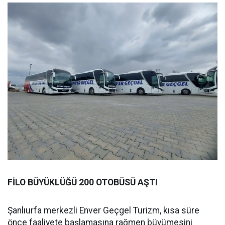
FİLO BÜYÜKLÜĞÜ 200 OTOBÜSÜ AŞTI
Şanlıurfa merkezli Enver Geçgel Turizm, kısa süre
önce faaliyete başlamasına rağmen büyümesini