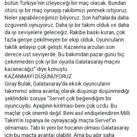
bütün Türkiye'nin izleyeceği bir maç olacak. Bundan
ötürü iyi bir maç oynayıp rakibimizi yenmek istiyoruz.
Neler yapabileceğimizi biliyoruz. Son haftalarda daha
özgüvenli oynuyoruz. Daha iyi bir takım olduk ve daha
da iyi seviyelere geleceğiz. Rakibe baskı kuran, çok
fazla geriye çekilmeyen bir ekip olduk. Oyuncuların
taktik anlayışı çok gelişti. Kazanma arzuları son
derece üst seviyerde. Bu bakımdan pazar günü hiç
çekinmeden çok iyi bir oyunla Galatasaray maçını
kazanacağız” diye konuştu.
KAZANMAYI DÜŞÜNÜYORUZ
Giray Bulak, Galatasaray'da eksik oyuncuların
takımımız adına avantaj olarak düşünüp düşünmediği
şeklindeki soruya “Servet çok beğendiğim bir
oyuncuydu. Ayağının kırılması beni çok üzdü. Bu
maçlar çok önemli değil. Beni asıl endişelendiren Milli
Takım'ın İspanya ile oynayacağı maçta Servet'in
olmaması. Tabi ki yeni bir hocanın olması Galatasaray
için bu maçta avantaj olabilir. Ama bu ağır saha