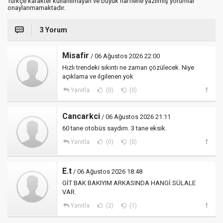
Türkçe karakter kullanılmayan ve büyük harflerle yazılmış yorumlar
onaylanmamaktadır.
3 Yorum
Misafir
/ 06 Ağustos 2026 22:00
Hızlı trendeki sıkıntı ne zaman çözülecek. Niye
açıklama ve ilgilenen yok
Yanıtla
(0)
(0)
Cancarkci
/ 06 Ağustos 2026 21:11
60 tane otobüs saydım. 3 tane eksik.
Yanıtla
(0)
(0)
E.t
/ 06 Ağustos 2026 18:48
GİT BAK BAKIYIM ARKASINDA HANGİ SÜLALE
VAR.
Yanıtla
(2)
(1)