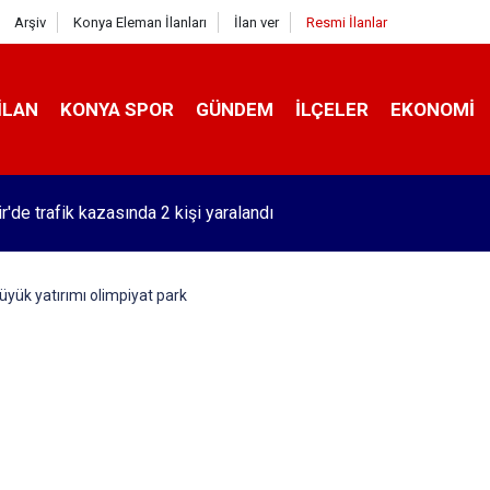
Arşiv
Konya Eleman İlanları
İlan ver
Resmi İlanlar
İLAN
KONYA SPOR
GÜNDEM
İLÇELER
EKONOMI
r'de trafik kazasında 2 kişi yaralandı
üyük yatırımı olimpiyat park