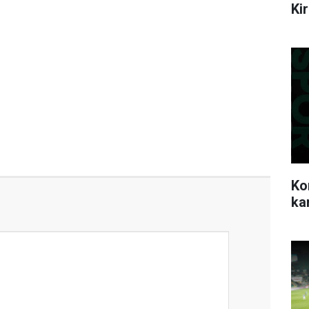
Ki
Ko
ka