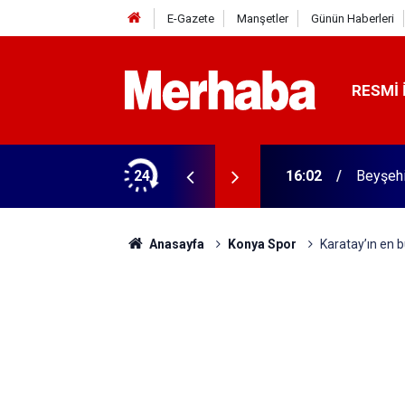
E-Gazete
Manşetler
Günün Haberleri
RESMI 
rme tamam! Başkandan ilk mesaj
24
16:02
Beyşehi
Anasayfa
Konya Spor
Karatay’ın en b