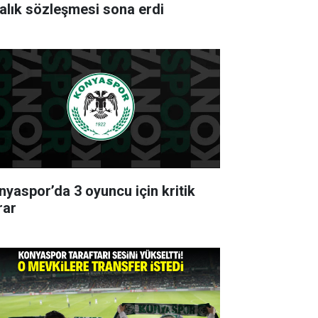
ralık sözleşmesi sona erdi
nyaspor’da 3 oyuncu için kritik
rar