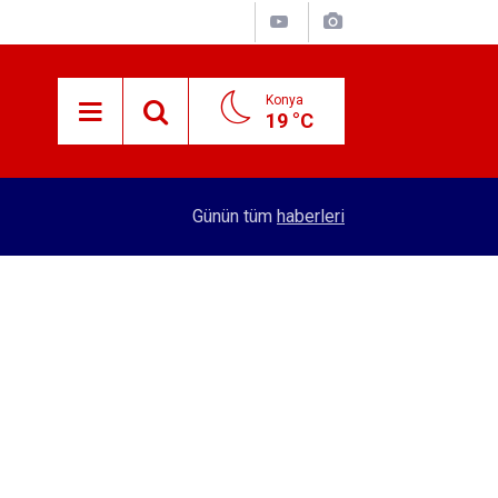
Konya
19 °C
15:59
Konya'nın öncü firması atakta! Yeni yatırıma imza
Günün tüm
haberleri