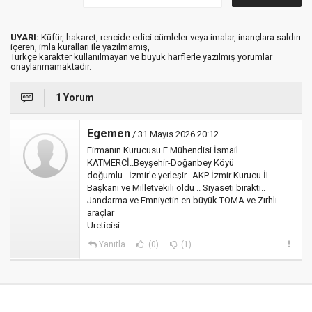
UYARI:
Küfür, hakaret, rencide edici cümleler veya imalar, inançlara saldırı
içeren, imla kuralları ile yazılmamış,
Türkçe karakter kullanılmayan ve büyük harflerle yazılmış yorumlar
onaylanmamaktadır.
1 Yorum
Egemen
/ 31 Mayıs 2026 20:12
Firmanın Kurucusu E.Mühendisi İsmail
KATMERCİ..Beyşehir-Doğanbey Köyü
doğumlu...İzmir'e yerleşir...AKP İzmir Kurucu İL
Başkanı ve Milletvekili oldu .. Siyaseti bıraktı..
Jandarma ve Emniyetin en büyük TOMA ve Zırhlı
araçlar
Üreticisi..
Yanıtla
(0)
(1)