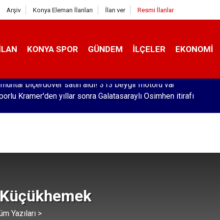
Arşiv
Konya Eleman İlanları
İlan ver
Resmi İlanlar
İLAN
KONYA SPOR
GÜNDEM
İLÇELER
EKONOMI
orlu Kramer'den yıllar sonra Galatasaraylı Osimhen itirafı
 Küçükhemek
üm Yazıları >