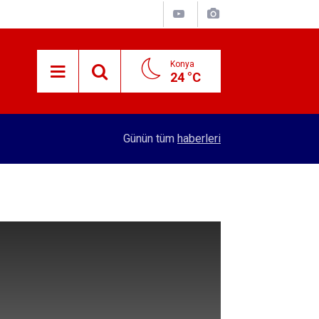
Konya
24 °C
15:29
Merkez Bankası rezervleri açıklandı
Günün tüm
haberleri