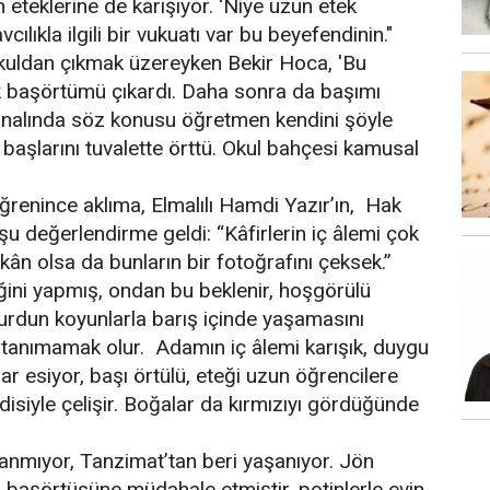
n eteklerine de karışıyor. 'Niye uzun etek
ılıkla ilgili bir vukuatı var bu beyefendinin."
"Okuldan çıkmak üzereyken Bekir Hoca, 'Bu
ek başörtümü çıkardı. Daha sonra da başımı
 kanalında söz konusu öğretmen kendini şöyle
başlarını tuvalette örttü. Okul bahçesi kamusal
ğrenince aklıma, Elmalılı Hamdi Yazır’ın, Hak
ı şu değerlendirme geldi: “Kâfirlerin iç âlemi çok
imkân olsa da bunların bir fotoğrafını çeksek.”
ini yapmış, ondan bu beklenir, hoşgörülü
urdun koyunlarla barış içinde yaşamasını
u tanımamak olur. Adamın iç âlemi karışık, duygu
ar esiyor, başı örtülü, eteği uzun öğrencilere
isiyle çelişir. Boğalar da kırmızıyı gördüğünde
anmıyor, Tanzimat’tan beri yaşanıyor. Jön
n başörtüsüne müdahale etmiştir, potinlerle evin