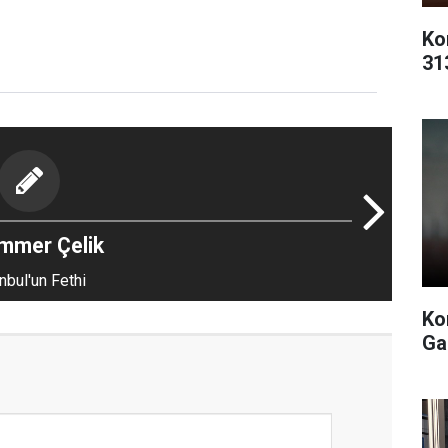
Ko
31
mmer Çelik
nbul'un Fethi
Ko
Ga