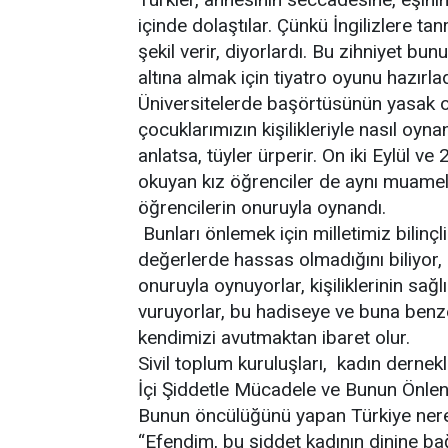
içinde dolaştılar. Çünkü İngilizlere ta
şekil verir, diyorlardı. Bu zihniyet b
altına almak için tiyatro oyunu hazırlad
Üniversitelerde başörtüsünün yasak 
çocuklarımızın kişilikleriyle nasıl oyna
anlatsa, tüyler ürperir. On iki Eylül 
okuyan kız öğrenciler de aynı muameley
öğrencilerin onuruyla oynandı.
Bunları önlemek için milletimiz bilinçli
değerlerde hassas olmadığını biliyor, 
onuruyla oynuyorlar, kişiliklerinin sağl
vuruyorlar, bu hadiseye ve buna benz
kendimizi avutmaktan ibaret olur.
Sivil toplum kuruluşları, kadın derne
İçi Şiddetle Mücadele ve Bunun Önle
Bunun öncülüğünü yapan Türkiye ner
“Efendim, bu şiddet kadının dinine bağl