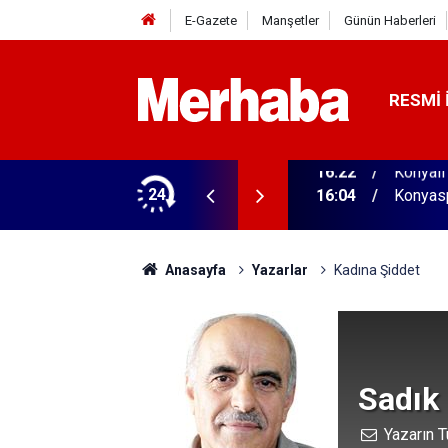
E-Gazete
Manşetler
Günün Haberleri
RESMI 
aldı! 313 beygir motoru var
24
16:04
Konyasp
Anasayfa
Yazarlar
Kadına Şiddet
Sadık
Yazarın T