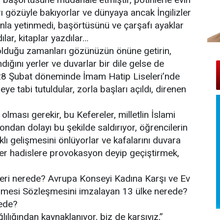
nrı gözüyle bakıyorlar ve dünyaya ancak İngilizler
ununla yetinmedi, başörtüsünü ve çarşafı ayaklar
ılar, kitaplar yazdılar…
olduğu zamanları gözünüzün önüne getirin,
ndığını yerler ve duvarlar bir dile gelse de
ve 28 Şubat döneminde İmam Hatip Liseleri’nde
e tabi tutuldular, zorla başları açıldı, direnen
 olması gerekir, bu Kefereler, milletlin İslami
ondan dolayı bu şekilde saldırıyor, öğrencilerin
ıklı gelişmesini önlüyorlar ve kafalarını duvara
er hadislere provokasyon deyip geçiştirmek,
kleri nerede? Avrupa Konseyi Kadına Karşı ve Ev
nmesi Sözleşmesini imzalayan 13 ülke nerede?
ede?
ılığından kaynaklanıyor, biz de karşıyız,”