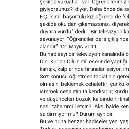
şekilde vukuatları var. Öğrencilerimizi
giyiyorsunuz?' diyor. Daha önce de savc
F.Ç. isimli başörtülü kız öğrenci de 
şekilde okuldan çıkamazsınız.' diyer
duvara vurdu." dedi. . Bir televizyon
savunuyor: “Öğrenciler ders çıkışında 
alandır.” 12. Mayıs 2011
Bu hadiseyi bir televizyon kanalında ö
Dini Kur’an Dili isimli eserinde yaptığ
karışık, kalplerinde fırtınalar esiyor, 
Söz konusu öğretmen tabiatının gereğ
olmasını beklemek cehalettir; çünkü k
istemek cehaletin ta kendisidir; kurd
ve düşünceleri bozuk, kalbinde fırtınal
nasıl tahammül etsin? Aksi halde kend
saldırmıyor mu? Durum aynıdır.
Bu ve buna benzer hadiseler yeni yaş
Türkler, annesinin seccadesine, eşini