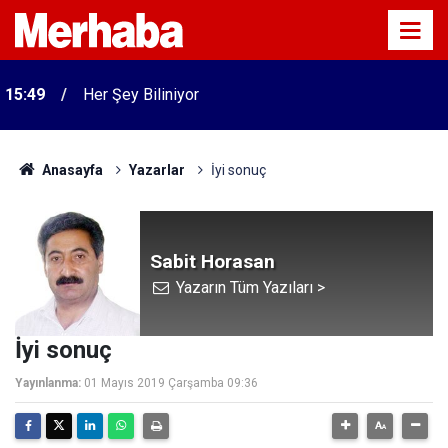
15:49
Her Şey Biliniyor
Anasayfa
Yazarlar
İyi sonuç
Sabit Horasan
Yazarın Tüm Yazıları >
İyi sonuç
Yayınlanma:
01 Mayıs 2019 Çarşamba 09:36