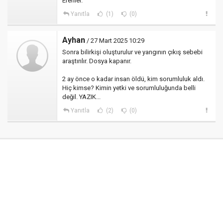
Erenler.
Yanıtla
(1)
(0)
Ayhan
/ 27 Mart 2025 10:29
Sonra bilirkişi oluşturulur ve yangının çıkış sebebi
araştırılır. Dosya kapanır.
2 ay önce o kadar insan öldü, kim sorumluluk aldı.
Hiç kimse? Kimin yetki ve sorumluluğunda belli
değil. YAZIK...
Yanıtla
(2)
(0)