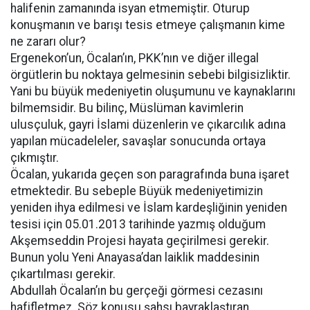
halifenin zamanında isyan etmemiştir. Oturup
konuşmanın ve barışı tesis etmeye çalışmanın kime
ne zararı olur?
Ergenekon’un, Öcalan’ın, PKK’nın ve diğer illegal
örgütlerin bu noktaya gelmesinin sebebi bilgisizliktir.
Yani bu büyük medeniyetin oluşumunu ve kaynaklarını
bilmemsidir. Bu bilinç, Müslüman kavimlerin
ulusçuluk, gayri İslami düzenlerin ve çıkarcılık adına
yapılan mücadeleler, savaşlar sonucunda ortaya
çıkmıştır.
Öcalan, yukarıda geçen son paragrafında buna işaret
etmektedir. Bu sebeple Büyük medeniyetimizin
yeniden ihya edilmesi ve İslam kardeşliğinin yeniden
tesisi için 05.01.2013 tarihinde yazmış olduğum
Akşemseddin Projesi hayata geçirilmesi gerekir.
Bunun yolu Yeni Anayasa’dan laiklik maddesinin
çıkartılması gerekir.
Abdullah Öcalan’ın bu gerçeği görmesi cezasını
hafifletmez. Söz konusu şahsı bayraklaştıran