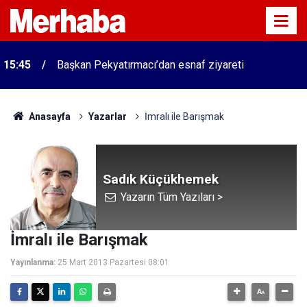
15:45
Başkan Pekyatırmacı’dan esnaf ziyareti
Anasayfa
Yazarlar
İmralı ile Barışmak
Sadık Küçükhemek
Yazarın Tüm Yazıları >
İmralı ile Barışmak
Yayınlanma:
25 Mart 2013 Pazartesi 08:01