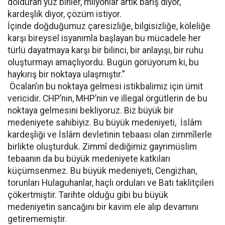
dolduran yüz binler, milyonlar artık barış diyor,
kardeşlik diyor, çözüm istiyor.
İçinde doğduğumuz çaresizliğe, bilgisizliğe, köleliğe
karşı bireysel isyanımla başlayan bu mücadele her
türlü dayatmaya karşı bir bilinci, bir anlayışı, bir ruhu
oluşturmayı amaçlıyordu. Bugün görüyorum ki, bu
haykırış bir noktaya ulaşmıştır.”
Öcalan’ın bu noktaya gelmesi istikbalimiz için ümit
vericidir. CHP’nin, MHP’nin ve illegal örgütlerin de bu
noktaya gelmesini bekliyoruz. Biz büyük bir
medeniyete sahibiyiz. Bu büyük medeniyeti, İslâm
kardeşliği ve İslâm devletinin tebaası olan zimmîlerle
birlikte oluşturduk. Zimmî dediğimiz gayrimüslim
tebaanın da bu büyük medeniyete katkıları
küçümsenmez. Bu büyük medeniyeti, Cengizhan,
torunları Hulaguhanlar, haçlı orduları ve Batı taklitçileri
çökertmiştir. Tarihte olduğu gibi bu büyük
medeniyetin sancağını bir kavim ele alıp devamını
getirememiştir.