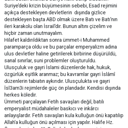
Suriye’deki krizin büyümesinin sebebi, Esad rejimini
açıkça destekleyen devletlerin dışında gizlice
destekleyen başta ABD olmak üzere Batı ve Batı’nın
ileri karakolu olan İsrail’dir. Bunun altını çizelim ve
hiçbir zaman unutmayalım.
Hilafet kaldırıldıktan sonra ümmet-i Muhammed
paramparça oldu ve bu parçalar emperyalizm adına
ulus devletler haline getirilerek birbirine düşürüldü,
sanal sınırlar, suni problemler oluşturuldu.
Ulusçuluk ve gayri İslami düzenlerde hak, hukuk,
özgürlük eşitlik aranmaz; bu kavramlar gayri İslâmî
düzenlerin tabiatın aykırıdır. Ulusçulukta ve gayri
İsl3am3i rejimlerde güç ön plandadır. Kendisi dışında
herkes köledir.
Ümmeti parçalayan Fetih savaşları değil, batılı
emperyalist müdahaleler baskıcı ve inkârcı
anlayışlardır. Fetih savaşları kula kulluğun önü kapatılıp
Allah’a kulluğun önü açılması için yapılır. Halife Hz.