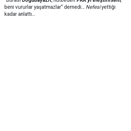
“Burası
Doğubayazıt
, hutbeden
PKK’yı eleştirirsem
,
beni vururlar yaşatmazlar” demedi…
Nefesi
yettiği
kadar anlattı…