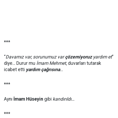
***
“
Davamız var, sorunumuz var
çözemiyoruz
yardım et
”
diye… Durur mu
İmam Mehmet
, duvarları tutarak
icabet etti
yardım çağrısına
…
***
Aynı
İmam Hüseyin
gibi
kandırıldı…
***