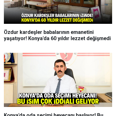
Özdur kardeşler babalarının emanetini
yaşatıyor! Konya'da 60 yıldır lezzet değişmedi
Konya'da oda seçimi heyecanı başlıyor! Bu