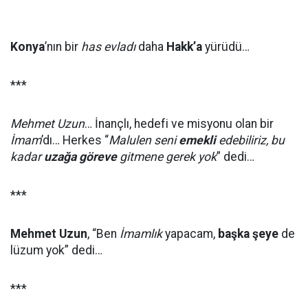
Konya
’nın bir
has evladı
daha
Hakk’a
yürüdü…
***
Mehmet Uzun
… İnançlı, hedefi ve misyonu olan bir
İmam
’dı… Herkes “
Malulen seni
emekli
edebiliriz, bu
kadar
uzağa göreve
gitmene gerek yok
” dedi…
***
Mehmet Uzun
, “Ben
İmamlık
yapacam,
başka şeye
de
lüzum yok” dedi…
***