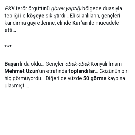
PKK
terör örgütünü
görev yaptığı
bölgede duasıyla
tebliği ile
köşeye
sıkıştırdı… Eli silahlıların, gençleri
kandırma gayretlerine, elinde
Kur’an
ile mücadele
etti
…
***
Başarılı
da oldu… Gençler
öbek-öbek
Konyalı İmam
Mehmet Uzun
’un etrafında
toplandılar
… Gözünün biri
hiç görmüyordu… Diğeri de yüzde
50 görme
kaybına
ulaşmıştı…