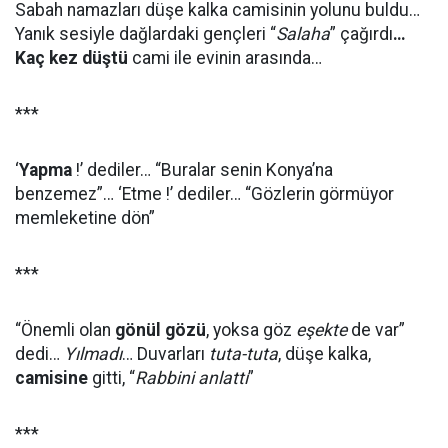
Sabah namazları düşe kalka camisinin yolunu buldu…
Yanık sesiyle dağlardaki gençleri “
Salaha
” çağırdı
…
Kaç kez düştü
cami ile evinin arasında…
***
‘
Yapma
!’ dediler… “Buralar senin Konya’na
benzemez”… ‘Etme !’ dediler… “Gözlerin görmüyor
memleketine dön”
***
“Önemli olan
gönül gözü
, yoksa göz
eşekte
de var”
dedi…
Yılmadı
… Duvarları
tuta-tuta
, düşe kalka,
camisine
gitti, “
Rabbini anlattı
”
***