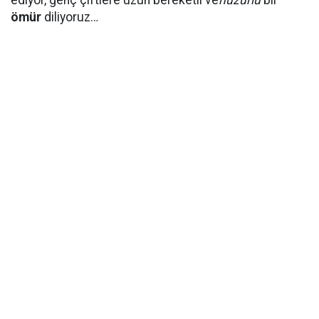
ediyor, genç çiftlere uzun bereketli ve
huzurlu
bir
ömür
diliyoruz…