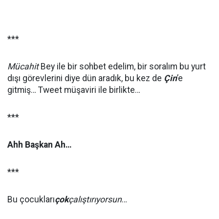
***
Mücahit
Bey ile bir sohbet edelim, bir soralım bu yurt
dışı görevlerini diye dün aradık, bu kez de
Çin
’e
gitmiş… Tweet müşaviri ile birlikte…
***
Ahh Başkan Ah…
***
Bu çocukları
çok
çalıştırıyorsun
…