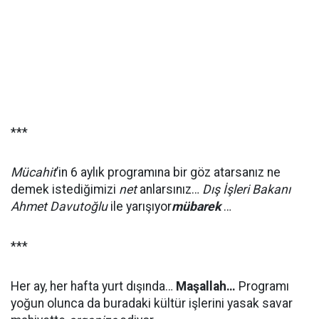
***
Mücahit
’in 6 aylık programına bir göz atarsanız ne
demek istediğimizi
net
anlarsınız…
Dış İşleri Bakanı
Ahmet Davutoğlu
ile yarışıyor
mübarek
…
***
Her ay, her hafta yurt dışında…
Maşallah…
Programı
yoğun olunca da buradaki kültür işlerini yasak savar