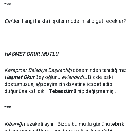
***
Çin
’den hangi halkla ilişkiler modelini alıp getirecekler?
…
HAŞMET OKUR MUTLU
Karapınar Belediye Başkanlığı
döneminden tanıdığımız
Haşmet Okur
Bey oğlunu
evlendirdi
… Biz de eski
dostumuzun, ağabeyimizin davetine icabet edip
düğününe katıldık…
Tebessümü
hiç değişmemiş…
***
Kibarlığı
nezaketi aynı… Bizde bu mutlu gününü
tebrik