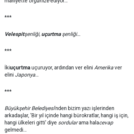
mahiyette
organize
ediyor…
***
Velespit
şenliği,
uçurtma
şenliği…
***
İki
uçurtma
uçuruyor, ardından ver elini
Amerika
ver
elini
Japonya
…
***
Büyükşehir Belediyesi
’nden bizim yazı işlerinden
arkadaşlar, ‘Bir yıl içinde hangi bürokratlar, hangi iş için,
hangi ülkeleri gitti’ diye
sordular
ama hala
cevap
gelmedi…