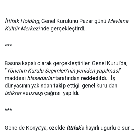
İttifak Holding,
Genel Kurulunu Pazar günü
Mevlana
Kültür Merkezi
’nde gerçekleştirdi…
***
Basına kapalı olarak gerçekleştirilen Genel Kurul’da,
“
Yönetim Kurulu Seçimleri’nin yeniden yapılması
”
maddesi
hissedarlar
tarafından
reddedildi
… İş
dünyasının yakından
takip
ettiği genel kuruldan
istikrar
ve
uzlaşı
çağrısı yapıldı…
***
Genelde Konya’ya, özelde
İttifak
’a hayırlı uğurlu olsun…