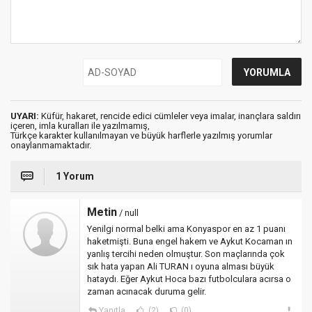
UYARI:
Küfür, hakaret, rencide edici cümleler veya imalar, inançlara saldırı
içeren, imla kuralları ile yazılmamış,
Türkçe karakter kullanılmayan ve büyük harflerle yazılmış yorumlar
onaylanmamaktadır.
1 Yorum
Metin
/ null
Yenilgi normal belki ama Konyaspor en az 1 puanı
haketmişti. Buna engel hakem ve Aykut Kocaman ın
yanlış tercihi neden olmuştur. Son maçlarında çok
sık hata yapan Ali TURAN ı oyuna alması büyük
hataydı. Eğer Aykut Hoca bazı futbolculara acırsa o
zaman acınacak duruma gelir.
Yanıtla
(2)
(0)