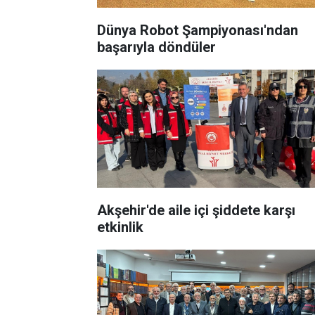
Dünya Robot Şampiyonası'ndan
başarıyla döndüler
Akşehir'de aile içi şiddete karşı
etkinlik