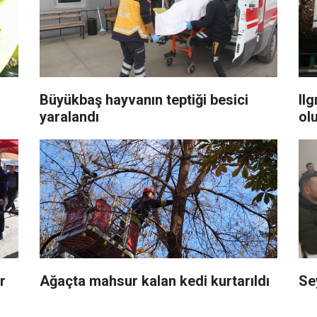
Büyükbaş hayvanın teptiği besici
Il
yaralandı
ol
r
Ağaçta mahsur kalan kedi kurtarıldı
Se