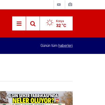
Konya
32 °C
13:53
'Konya’da taşınması istenirken iş makinelerinin 
Günün tüm
haberleri