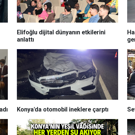
Elifoğlu dijital dünyanın etkilerini
Ha
anlattı
ger
adı
Konya'da otomobil ineklere çarptı
Se