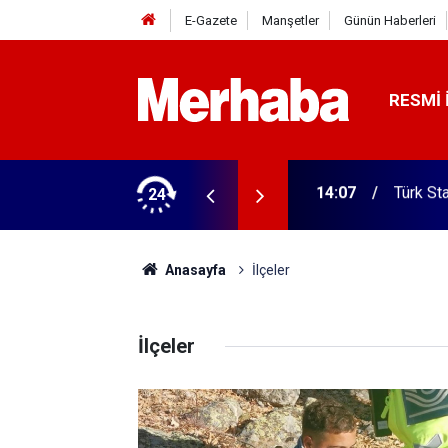
E-Gazete
Manşetler
Günün Haberleri
RESMI 
 personel alacak
24
14:03
Seydişe
Anasayfa
İlçeler
İlçeler