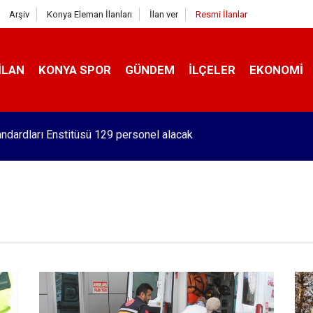
Arşiv
Konya Eleman İlanları
İlan ver
Resmi İlanlar
İLAN
KONYA SPOR
GÜNDEM
İLÇELER
EKONOMI
hir Hasta Refakatçi Konukevi açılıyor