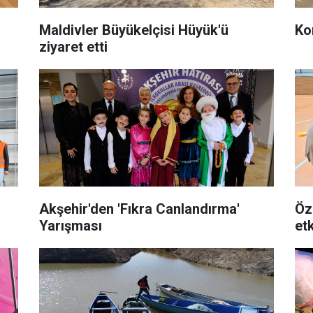
Maldivler Büyükelçisi Hüyük'ü
ziyaret etti
Akşehir'den 'Fıkra Canlandırma'
Öz
Yarışması
etk