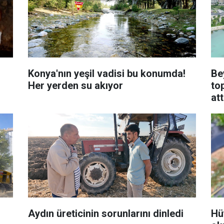
Konya'nın yeşil vadisi bu konumda!
Be
Her yerden su akıyor
to
att
Aydın üreticinin sorunlarını dinledi
Hü