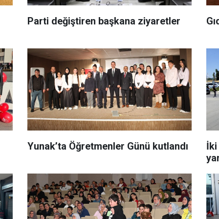
Parti değiştiren başkana ziyaretler
Gı
Yunak’ta Öğretmenler Günü kutlandı
İki
ya