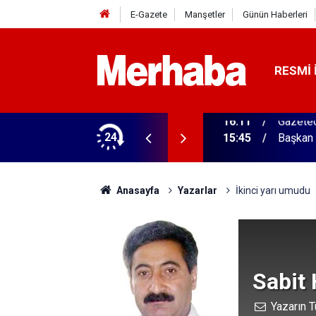
E-Gazete
Manşetler
Günün Haberleri
RESMI 
ğitim Kampüsü'ne ziyaret
24
15:45
Başkan 
Anasayfa
Yazarlar
İkinci yarı umudu
Sabit
Yazarın T