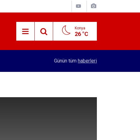
Konya
26 °C
15:38
Konyalı patron 70 bin TL maaşla personel arıyor!
Günün tüm
haberleri