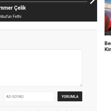
mmer Çelik
nbul'un Fethi
Be
Ki