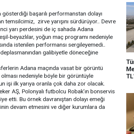
 gösterdiği başarılı performanstan dolayı
lan temsilcimiz, zirve yarışını sürdürüyor.. Devre
inci yarı perdesini de iç sahada Adana
şil-beyazlılar, yoğun maç programı nedeniyle
sında istenilen performansı sergileyemedi..
p deplasmanından galibiyetle döneceğine
Tü
nsferlerin Adana maçında vasat bir görüntü
Me
rı olması nedeniyle böyle bir görüntüyle
TL'
n işi ilk yarıya oranla çok daha zor olacak.
eker AŞ, Polonyalı futbolcu Robak’ın bonservis
iye etti. Bu örnek davranıştan dolayı emeği
ğinin devam etmesini ve diğer kurumlara da