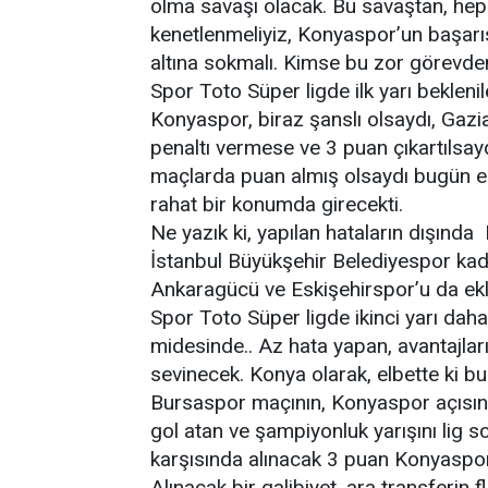
olma savaşı olacak. Bu savaştan, hep b
kenetlenmeliyiz, Konyaspor’un başarısı
altına sokmalı. Kimse bu zor görevd
Spor Toto Süper ligde ilk yarı bekleni
Konyaspor, biraz şanslı olsaydı, Ga
penaltı vermese ve 3 puan çıkartılsay
maçlarda puan almış olsaydı bugün en
rahat bir konumda girecekti.
Ne yazık ki, yapılan hataların dışınd
İstanbul Büyükşehir Belediyespor kadar
Ankaragücü ve Eskişehirspor’u da ekle
Spor Toto Süper ligde ikinci yarı daha
midesinde.. Az hata yapan, avantajlar
sevinecek. Konya olarak, elbette ki bu
Bursaspor maçının, Konyaspor açısınd
gol atan ve şampiyonluk yarışını lig
karşısında alınacak 3 puan Konyaspo
Alınacak bir galibiyet, ara transferin fl