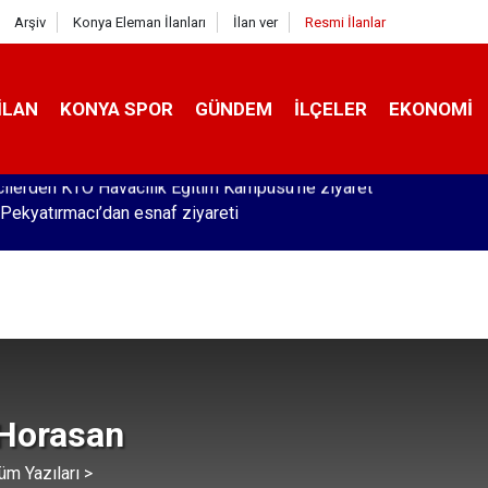
Arşiv
Konya Eleman İlanları
İlan ver
Resmi İlanlar
İLAN
KONYA SPOR
GÜNDEM
İLÇELER
EKONOMI
Pekyatırmacı’dan esnaf ziyareti
 Horasan
üm Yazıları >