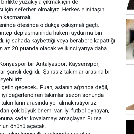
irlikte yüzakıyla çıkmak için de
 için seferber olmalıyız. Herkes elini taşın
en kaçmamalı.
leninde ötesinde oldukça çekişmeli geçti.
ziantep deplasmanında hakem uydurma biri
dı, iç sahada kaybettiği veya berabere kapattığı
 az 20 puanda olacak ve ikinci yarıya daha
a Konyaspor bir Antalyaspor, Kayserispor,
 şanslı değildi.. Şanssız takımlar arasına bir
yebiliriz.
 çetin geçecek.. Puan, aslanın ağzında değil,
ı iyi değerlendiren takımlar sezon sonunda
 takımların arasında yer almak istiyoruz.
an çok büyük önemi var. İyi futbol oynayan,
 sonuna kadar kovalamayı amaçlayan Bursa
r’un önünü açacak.
aş takımlarının ilk sıralarında yer alan