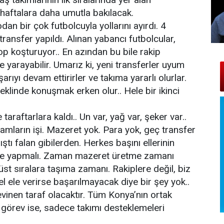
haftalara daha umutla bakılacak.
an bir çok futbolcuyla yollarını ayırdı. 4
transfer yapıldı. Alınan yabancı futbolcular,
top koşturuyor.. En azından bu bile rakip
 yarayabilir. Umarız ki, yeni transferler uyum
ıyı devam ettirirler ve takıma yararlı olurlar.
şeklinde konuşmak erken olur.. Hele bir ikinci
taraftarlara kaldı.. Un var, yağ var, şeker var..
mların işi. Mazeret yok. Para yok, geç transfer
ıştı falan gibilerden. Herkes başını ellerinin
kilde yapmalı. Zaman mazeret üretme zamanı
st sıralara taşıma zamanı. Rakiplere değil, biz
l ele verirse başarılmayacak diye bir şey yok..
inen taraf olacaktır. Tüm Konya’nın ortak
 görev ise, sadece takımı desteklemeleri