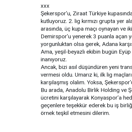
xxx
Şekerspor’u, Ziraat Türkiye kupasında
kutluyoruz. 2. lig kırmızı grupta yer a
arasında, üç kupa maçı oynayan ve ik
Demirspor’u yenerek 3 puanla açan ye
yorgunluktan olsa gerek, Adana karşı
Ama, yeşil-beyazlı ekibin bugün Eyü
inanıyoruz.
Ancak, bizi asıl düşündüren yeni tra
vermesi oldu. Umarız ki, ilk lig maçla
karşılaşmış olalım. Yoksa, Şekerspor’u
Bu arada, Anadolu Birlik Holding ve Ş
ücretini karşılayarak Konyaspor’a hed
geçenlere teşekkür ederek bu iş birli
örnek teşkil etmesini dilerim.