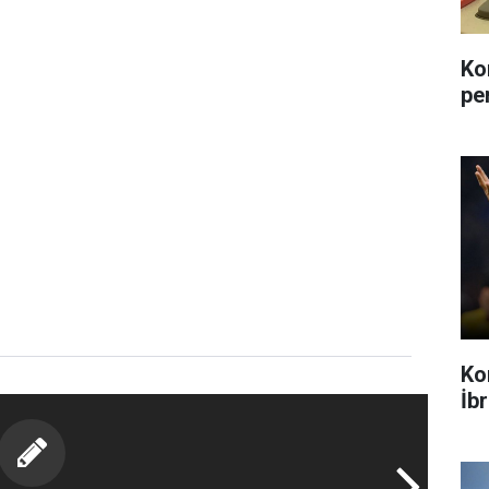
Ko
pe
Ko
İb