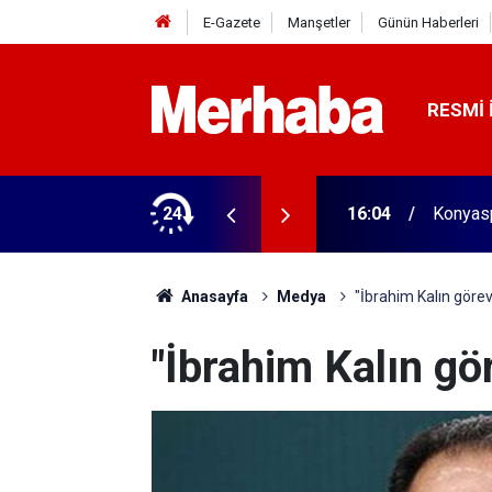
E-Gazete
Manşetler
Günün Haberleri
RESMI 
aldı! 313 beygir motoru var
24
16:04
Konyasp
Anasayfa
Medya
"İbrahim Kalın görev
"İbrahim Kalın gör