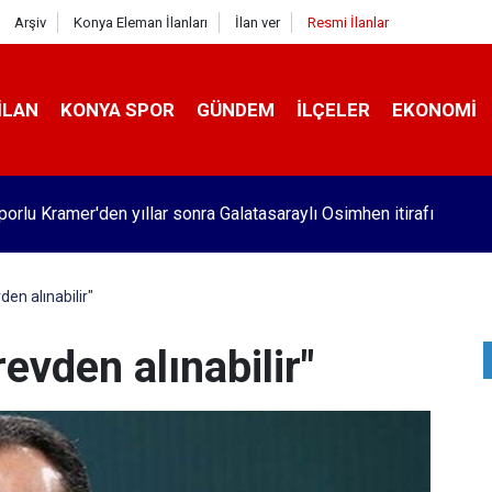
Arşiv
Konya Eleman İlanları
İlan ver
Resmi İlanlar
İLAN
KONYA SPOR
GÜNDEM
İLÇELER
EKONOMI
orlu Kramer'den yıllar sonra Galatasaraylı Osimhen itirafı
den alınabilir"
evden alınabilir"