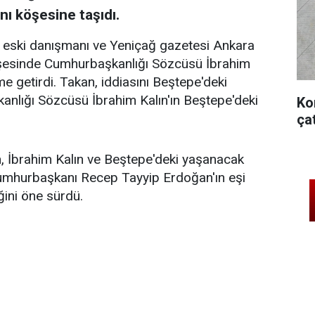
nı köşesine taşıdı.
 eski danışmanı ve Yeniçağ gazetesi Ankara
şesinde Cumhurbaşkanlığı Sözcüsü İbrahim
deme getirdi. Takan, iddiasını Beştepe'deki
nlığı Sözcüsü İbrahim Kalın'ın Beştepe'deki
Ko
ça
, İbrahim Kalın ve Beştepe'deki yaşanacak
n Cumhurbaşkanı Recep Tayyip Erdoğan'ın eşi
ini öne sürdü.