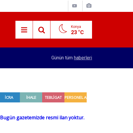
Konya
23 °C
15:29
Merkez Bankası rezervleri açıklandı
Günün tüm
haberleri