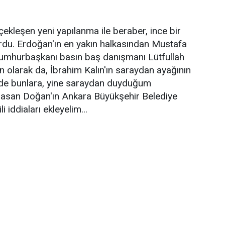
ekleşen yeni yapılanma ile beraber, ince bir
yordu. Erdoğan'ın en yakın halkasından Mustafa
 Cumhurbaşkanı basın baş danışmanı Lütfullah
on olarak da, İbrahim Kalın'ın saraydan ayağının
Bir de bunlara, yine saraydan duyduğum
san Doğan'ın Ankara Büyükşehir Belediye
i iddiaları ekleyelim...