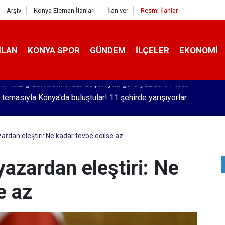
Arşiv
Konya Eleman İlanları
İlan ver
Resmi İlanlar
İLAN
KONYA SPOR
GÜNDEM
İLÇELER
EKONOMI
 temasıyla Konya'da buluştular! 11 şehirde yarışıyorlar
rdan eleştiri: Ne kadar tevbe edilse az
azardan eleştiri: Ne
e az