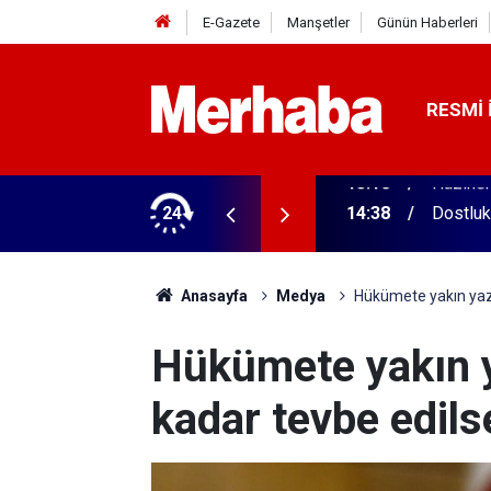
E-Gazete
Manşetler
Günün Haberleri
RESMI 
 Geçen yıla göre yüzde 51 arttı
24
14:38
Dostluk
Anasayfa
Medya
Hükümete yakın yaza
Hükümete yakın y
kadar tevbe edils