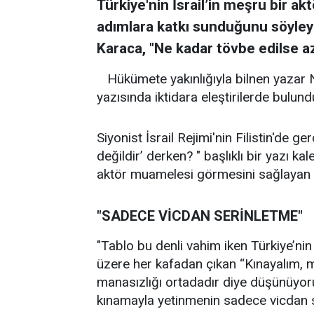
Türkiye'nin İsrail’in meşru bir 
adımlara katkı sunduğunu söyley
Karaca, "Ne kadar tövbe edilse az
Hükümete yakınlığıyla bilnen yazar
yazısında iktidara eleştirilerde bulund
Siyonist İsrail Rejimi'nin Filistin'de ger
değildir’ derken? " başlıklı bir yazı ka
aktör muamelesi görmesini sağlayan 
"SADECE VİCDAN SERİNLETME"
"Tablo bu denli vahim iken Türkiye’nin 
üzere her kafadan çıkan “Kınayalım, mi
manasızlığı ortadadır diye düşünüyoru
kınamayla yetinmenin sadece vicdan s