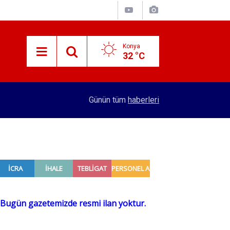
Konya
32 °C
14:13
7 ayda kaç yolcu uçtu?
Günün tüm
haberleri