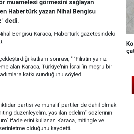
aktör muamelesi görmesini sağlayan
en Habertürk yazarı Nihal Bengisu
" dedi.
 Nihal Bengisu Karaca, Habertürk gazetesindeki
u.
Ko
ça
çekleştirdiği katliam sonrası, " ‘Filistin yalnız
leme alan Karaca, Türkiye'nin İsrail’in meşru bir
adımlara katkı sunduğunu söyledi.
iktidar partisi ve muhalif partiler de dahil olmak
ting düzenleyelim, yas ilan edelim” sözlerinin
m" ifadelerini kullanan Karaca, mitingle ve
erinletme olduğunu kaydetti.