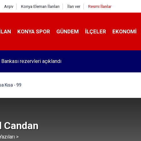
Arşiv
Konya Eleman İlanları
İlan ver
Resmi İlanlar
İLAN
KONYA SPOR
GÜNDEM
İLÇELER
EKONOMI
Bankası rezervleri açıklandı
sa Kısa - 99
l Candan
azıları >