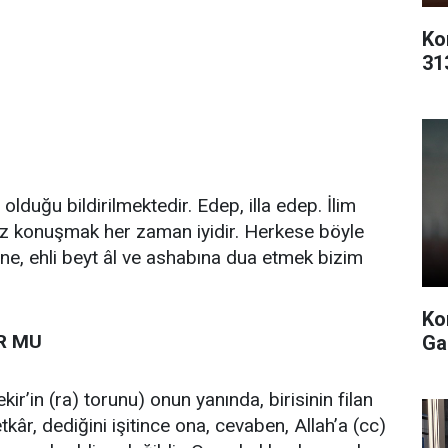
Ko
31
olduğu bildirilmektedir. Edep, illa edep. İlim
az konuşmak her zaman iyidir. Herkese böyle
ne, ehli beyt âl ve ashabına dua etmek bizim
Ko
R MU
Ga
’in (ra) torunu) onun yanında, birisinin filan
kâr, dediğini işitince ona, cevaben, Allah’a (cc)