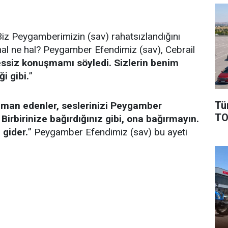
iz Peygamberimizin (sav) rahatsızlandığını
hal ne hal? Peygamber Efendimiz (sav), Cebrail
siz konuşmamı söyledi. Sizlerin benim
i gibi.
”
Tü
iman edenler, seslerinizi Peygamber
TO
irbirinize bağırdığınız gibi, ona bağırmayın.
 gider.
” Peygamber Efendimiz (sav) bu ayeti