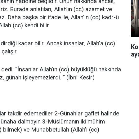
nsanın haddine değildir. Onun hakkında ancak,
iriz. Burada anlatılan, Allah’ın (cc) azamet ve
z. Daha başka bir ifade ile, Allah’ın (cc) kadr-ü
llah (cc) kendi bilir.
rdiği kadar bilir. Ancak insanlar, Allah’a (cc)
Ko
alışır.
ay
e dedi; “İnsanlar Allah’ın (cc) büyüklüğü hakkında
, günah işleyemezlerdi. “ (İbni Kesir)
llar takdir edemediler 2-Günahlar gaflet halinde
lup günaha dalmayın 3-Müslümanın iki mühim
cc) bilmek) ve Muhabbetullah (Allah’ı (cc)