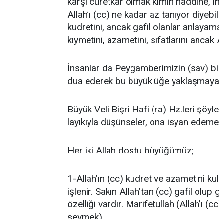
karşı cüretkâr olmak kimin haddine, i
Allah’ı (cc) ne kadar az tanıyor diyebil
kudretini, ancak gafil olanlar anlayama
kıymetini, azametini, sıfatlarını ancak A
İnsanlar da Peygamberimizin (sav) bildi
dua ederek bu büyüklüğe yaklaşmaya ç
Büyük Veli Bişri Hafi (ra) Hz.leri şöyl
layıkıyla düşünseler, ona isyan edemez
Her iki Allah dostu büyüğümüz;
1-Allah’ın (cc) kudret ve azametini ku
işlenir. Sakın Allah’tan (cc) gafil o
özelliği vardır. Marifetullah (Allah’ı (
sevmek).