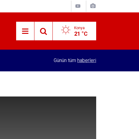
Konya
21 °C
15:21
Konya'da bakımı yapılmayan asansörler mühürle
Günün tüm
haberleri