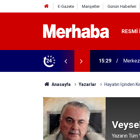
E-Gazete
Manşetler
Günün Haberleri
RESMI 
nra Galatasaraylı Osimhen itirafı
24
15:29
Merkez 
Anasayfa
Yazarlar
Hayatın İçinden Kı
Veyse
Yazarın Tüm Y