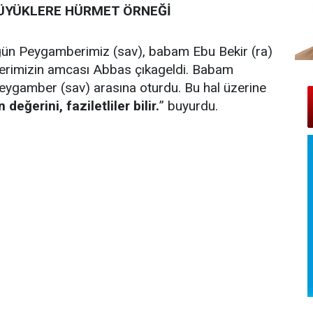
BÜYÜKLERE HÜRMET ÖRNEĞİ
r gün Peygamberimiz (sav), babam Ebu Bekir (ra)
erimizin amcası Abbas çıkageldi. Babam
eygamber (sav) arasına oturdu. Bu hal üzerine
 değerini, faziletliler bilir.
” buyurdu.