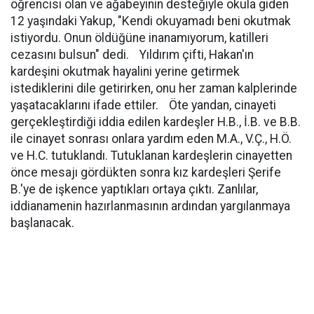
öğrencisi olan ve ağabeyinin desteğiyle okula giden
12 yaşındaki Yakup, "Kendi okuyamadı beni okutmak
istiyordu. Onun öldüğüne inanamıyorum, katilleri
cezasını bulsun" dedi. Yıldırım çifti, Hakan'ın
kardeşini okutmak hayalini yerine getirmek
istediklerini dile getirirken, onu her zaman kalplerinde
yaşatacaklarını ifade ettiler. Öte yandan, cinayeti
gerçekleştirdiği iddia edilen kardeşler H.B., İ.B. ve B.B.
ile cinayet sonrası onlara yardım eden M.A., V.Ç., H.Ö.
ve H.C. tutuklandı. Tutuklanan kardeşlerin cinayetten
önce mesajı gördükten sonra kız kardeşleri Şerife
B.'ye de işkence yaptıkları ortaya çıktı. Zanlılar,
iddianamenin hazırlanmasının ardından yargılanmaya
başlanacak.