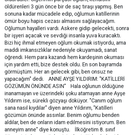
öldürenleri 3 gün önce bir de saç tıraşı yapmış. Ben
sonuna kadar mücadele edip, oğlumun katillerinin
ömür boyu hapis cezası almasını sağlayacağım.
Oğlumun hayalleri vardı. Askere gidip gelecekti, sonra
bir işyeri açacak ve sevdiği insanla yuva kuracaktı.
Bizi hiç ihmal etmeyen oğlum okumak istiyordu, ama
maddi imkansızlıklar nedeniyle okuyamadı, sanat
öğrendi. Hem para kazandı hem kardeşinin okuması
için yardım etti, bize destek oldu. En son bayramda
görmüştüm. Her an gelecek gibi, ben onsuz ne
yapacağım" dedi. ANNE AYŞE YILDIRIM: "KATİLLERİ
GÖZÜMÜN ÖNÜNDE ASIN" Hala oğlunun öldüğüne
inanamayan ve üzerindeki şoku atamayan anne Ayşe
Yıldırım ise, sürekli gözyaşı döküyor. "Canım oğlum
sana nasıl kıydılar" diyen anne Yıldırım, "Katilleri
gözümün önünde assınlar. Benim oğlumu benden
aldılar, ben de onların idam edilmesini istiyorum. Ben
anneyim anne" diye konuştu. İlköğretim 8. sınıf