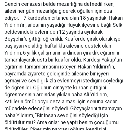
Gencin cenazesi belde mezarlığına defnedilirken,
ailesi her gün mezarlığa giderek oğulları için dua
ediyor. 7 kardeşten ortanca olan 18 yaşındaki Hakan
Yıldırım'ın, ailesinin yaşadığı Hüyük ilçesine bağlı Selki
beldesindeki evlerinden 12 yaşında ayrılarak
Beyşehir'e gittiği öğrenildi. Kuaförde çırak olarak işe
başlayan ve aldığı haftalıkla ailesine destek olan
Yıldırım, 6 yıllık çalışmanın ardından çıraklık eğitimini
tamamlayarak usta bir kuaför oldu. Kardeşi Yakup'un
eğitimini tamamlamasını isteyen Hakan Yıldırım'ın,
bayramda ziyarete geldiğinde ailesine bir işyeri
açmayı ve sevdiği kızla evlenmeyi istediğini söylediği
de öğrenildi. Oğlunun cinayete kurban gittiğini
öğrenmesinin ardından yıkılan baba Ali Yıldırım,
katillerin ömür boyu ceza alması için sonuna kadar
mücadele edeceğini söyledi. Gözyaşlarını tutamayan
baba Yıldırım, "Bir insan sevdiğini söylediği için
öldürülür mü? Ama onlar ne yaptı benim çocuğumu
öldürdüler. Ciğerimin parçası oğlum, kendisini