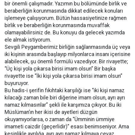
bir önemli çalışmadır. Yazımın bu bölümünde birlik ve
beraberliğin korunmasında dikkat edilecek konuları
işlemeye çalışıyorum. Bütün hassasiyetinize rağmen
birlik ve beraberliğin korunmasında muvaffak
olamayabilirsiniz de. Bu konuyu da gelecek yazımda
ele almak istiyorum.
Sevgili Peygamberimiz birliğin sağlanmasında üç veya
iki kişinin arasında başlayıp milyonlarca insanı içerisine
alabilecek, şu önemli formülü vazediyor. Bir rivayette;
“Üç kişi yola çıkarsa birisi imam olsun” Bir başka
rivayette ise “İki kişi yola çıkarsa birisi imam olsun”
buyuruyor.
Bu hadis-i şerifin fıkıhtaki karşılığı ise “iki kişi namaz
kılacağı zaman bile biri diğerine imam olsun, ayrı ayrı
namaz kılmasınlar” şekli ile karşımıza çıkıyor. Bu iki
Müslüman’ın her ikisi de ayetleri düzgün
okuyamıyorlarsa, o zaman da “Ümminin ümmiye
imameti caizdir (geçerlidir)” esası benimseniyor. Ama
kesinlikle ayrılığa, ayrı ayrı namaz kılmaya cevaz