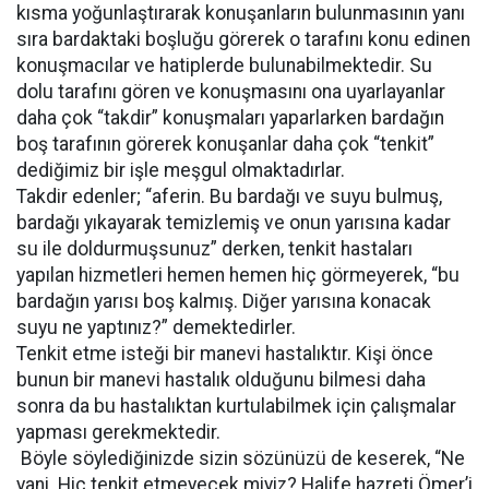
kısma yoğunlaştırarak konuşanların bulunmasının yanı
sıra bardaktaki boşluğu görerek o tarafını konu edinen
konuşmacılar ve hatiplerde bulunabilmektedir. Su
dolu tarafını gören ve konuşmasını ona uyarlayanlar
daha çok “takdir” konuşmaları yaparlarken bardağın
boş tarafının görerek konuşanlar daha çok “tenkit”
dediğimiz bir işle meşgul olmaktadırlar.
Takdir edenler; “aferin. Bu bardağı ve suyu bulmuş,
bardağı yıkayarak temizlemiş ve onun yarısına kadar
su ile doldurmuşsunuz” derken, tenkit hastaları
yapılan hizmetleri hemen hemen hiç görmeyerek, “bu
bardağın yarısı boş kalmış. Diğer yarısına konacak
suyu ne yaptınız?” demektedirler.
Tenkit etme isteği bir manevi hastalıktır. Kişi önce
bunun bir manevi hastalık olduğunu bilmesi daha
sonra da bu hastalıktan kurtulabilmek için çalışmalar
yapması gerekmektedir.
Böyle söylediğinizde sizin sözünüzü de keserek, “Ne
yani. Hiç tenkit etmeyecek miyiz? Halife hazreti Ömer’i