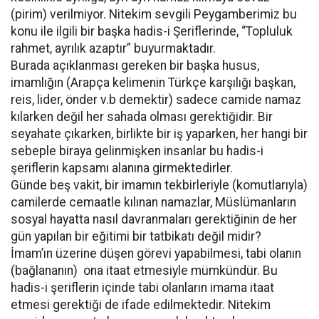
(pirim) verilmiyor. Nitekim sevgili Peygamberimiz bu
konu ile ilgili bir başka hadis-i Şeriflerinde, “Topluluk
rahmet, ayrılık azaptır” buyurmaktadır.
Burada açıklanması gereken bir başka husus,
imamlığın (Arapça kelimenin Türkçe karşılığı başkan,
reis, lider, önder v.b demektir) sadece camide namaz
kılarken değil her sahada olması gerektiğidir. Bir
seyahate çıkarken, birlikte bir iş yaparken, her hangi bir
sebeple biraya gelinmişken insanlar bu hadis-i
şeriflerin kapsamı alanına girmektedirler.
Günde beş vakit, bir imamın tekbirleriyle (komutlarıyla)
camilerde cemaatle kılınan namazlar, Müslümanların
sosyal hayatta nasıl davranmaları gerektiğinin de her
gün yapılan bir eğitimi bir tatbikatı değil midir?
İmam’ın üzerine düşen görevi yapabilmesi, tabi olanın
(bağlananın) ona itaat etmesiyle mümkündür. Bu
hadis-i şeriflerin içinde tabi olanların imama itaat
etmesi gerektiği de ifade edilmektedir. Nitekim