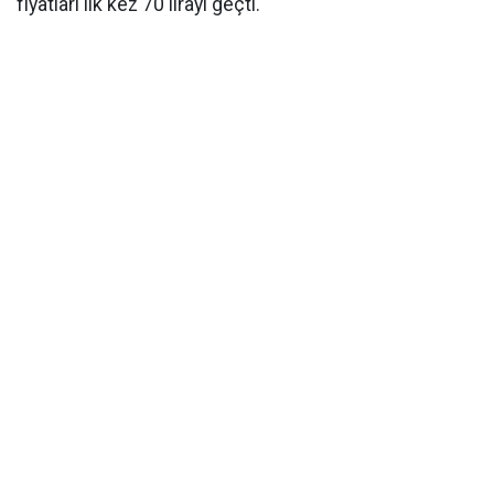
fiyatları ilk kez 70 lirayı geçti.