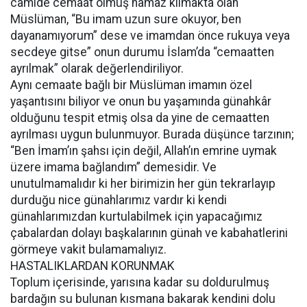
camide cemaat olmuş namaz kılmakta olan
Müslüman, “Bu imam uzun sure okuyor, ben
dayanamıyorum” dese ve imamdan önce rukuya veya
secdeye gitse” onun durumu İslam’da “cemaatten
ayrılmak” olarak değerlendiriliyor.
Aynı cemaate bağlı bir Müslüman imamın özel
yaşantısını biliyor ve onun bu yaşamında günahkâr
olduğunu tespit etmiş olsa da yine de cemaatten
ayrılması uygun bulunmuyor. Burada düşünce tarzının;
“Ben İmam’ın şahsı için değil, Allah’ın emrine uymak
üzere imama bağlandım” demesidir. Ve
unutulmamalıdır ki her birimizin her gün tekrarlayıp
durduğu nice günahlarımız vardır ki kendi
günahlarımızdan kurtulabilmek için yapacağımız
çabalardan dolayı başkalarının günah ve kabahatlerini
görmeye vakit bulamamalıyız.
HASTALIKLARDAN KORUNMAK
Toplum içerisinde, yarısına kadar su doldurulmuş
bardağın su bulunan kısmana bakarak kendini dolu