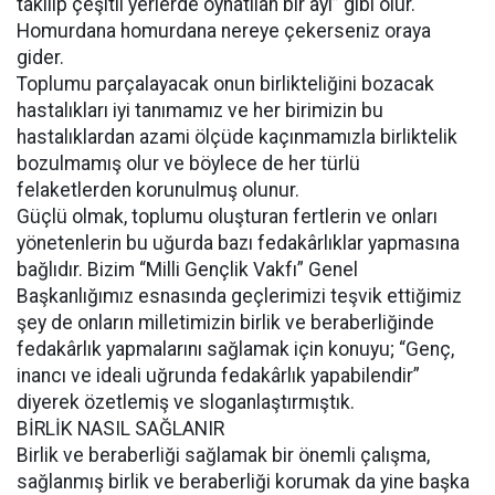
takılıp çeşitli yerlerde oynatılan bir ayı” gibi olur.
Homurdana homurdana nereye çekerseniz oraya
gider.
Toplumu parçalayacak onun birlikteliğini bozacak
hastalıkları iyi tanımamız ve her birimizin bu
hastalıklardan azami ölçüde kaçınmamızla birliktelik
bozulmamış olur ve böylece de her türlü
felaketlerden korunulmuş olunur.
Güçlü olmak, toplumu oluşturan fertlerin ve onları
yönetenlerin bu uğurda bazı fedakârlıklar yapmasına
bağlıdır. Bizim “Milli Gençlik Vakfı” Genel
Başkanlığımız esnasında geçlerimizi teşvik ettiğimiz
şey de onların milletimizin birlik ve beraberliğinde
fedakârlık yapmalarını sağlamak için konuyu; “Genç,
inancı ve ideali uğrunda fedakârlık yapabilendir”
diyerek özetlemiş ve sloganlaştırmıştık.
BİRLİK NASIL SAĞLANIR
Birlik ve beraberliği sağlamak bir önemli çalışma,
sağlanmış birlik ve beraberliği korumak da yine başka