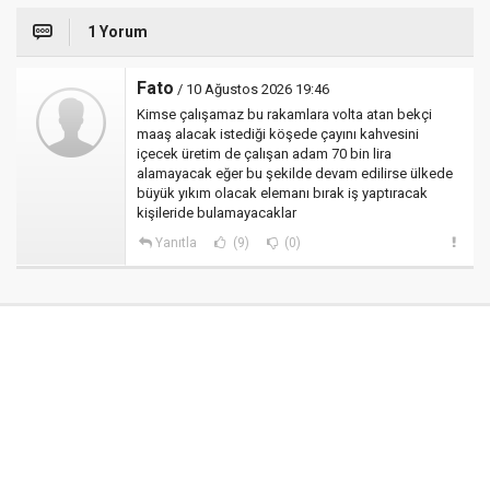
1 Yorum
Fato
/ 10 Ağustos 2026 19:46
Kimse çalışamaz bu rakamlara volta atan bekçi
maaş alacak istediği köşede çayını kahvesini
içecek üretim de çalışan adam 70 bin lira
alamayacak eğer bu şekilde devam edilirse ülkede
büyük yıkım olacak elemanı bırak iş yaptıracak
kişileride bulamayacaklar
Yanıtla
(9)
(0)