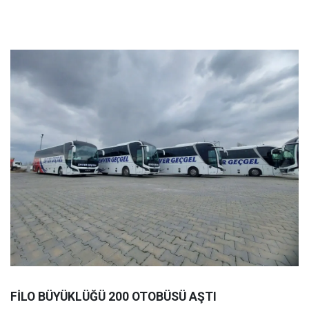
FİLO BÜYÜKLÜĞÜ 200 OTOBÜSÜ AŞTI