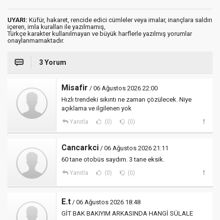
UYARI:
Küfür, hakaret, rencide edici cümleler veya imalar, inançlara saldırı
içeren, imla kuralları ile yazılmamış,
Türkçe karakter kullanılmayan ve büyük harflerle yazılmış yorumlar
onaylanmamaktadır.
3 Yorum
Misafir
/ 06 Ağustos 2026 22:00
Hızlı trendeki sıkıntı ne zaman çözülecek. Niye
açıklama ve ilgilenen yok
Yanıtla
(0)
(0)
Cancarkci
/ 06 Ağustos 2026 21:11
60 tane otobüs saydım. 3 tane eksik.
Yanıtla
(0)
(0)
E.t
/ 06 Ağustos 2026 18:48
GİT BAK BAKIYIM ARKASINDA HANGİ SÜLALE