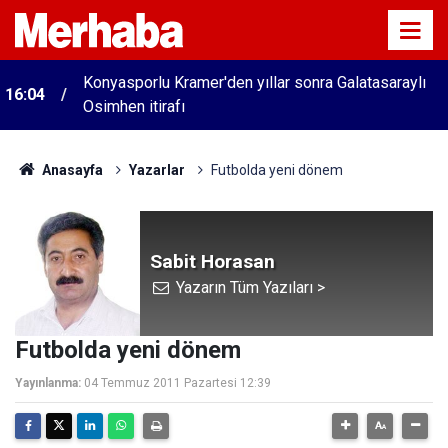
Konyasporlu Kramer'den yıllar sonra Galatasaraylı
16:04
Osimhen itirafı
Anasayfa
Yazarlar
Futbolda yeni dönem
Sabit Horasan
Yazarın Tüm Yazıları >
Futbolda yeni dönem
Yayınlanma:
04 Temmuz 2011 Pazartesi 12:39