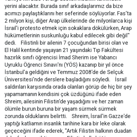
yerini alacaktır. Burada sınıf arkadaşlarımız da bize
acımızı paylaştıklarını her seferinde söylüyorlar. Fas'ta
2 milyon kişi, diğer Arap ülkelerinde de milyonlarca kişi
İsrail'i protesto etmek için sokaklara dökülürken, Arap
hükümetlerinin suskunluğu kabul edilecek gibi değil''
dedi. Filistinli bir ailenin 7 çocuğundan birisi olan ve
El Halil kentinde yaşayan 21 yaşındaki Tıp Fakültesi
hazırlık sınıfı öğrencisi İmad Sherim ise Yabancı
Uyruklu Öğrenci Sınavı'nı (YÖS) kazanıp bir yıl önce
İstanbul'a geldiğini ve Temmuz 2008'de de Selçuk
Üniversitesi'nde derslere başladığını söyledi. İsrail
saldırıları karşısında orada olanları görüp de hiç bir şey
yapamamanın kendisini çok üzdüğünü ifade eden
Shreim, ailesinin Filistin'de yaşadığını ve her zaman
ölümle burun buruna bir yaşam sürmek sürmek
zorunda olduklarını belirtti. Shreim, İsrail'in Gazze'de
yaptığı katliamın insanlık tarihine kara bir leke olarak
geçeceğini ifade ederek, ''Artık Filistin halkının duadan