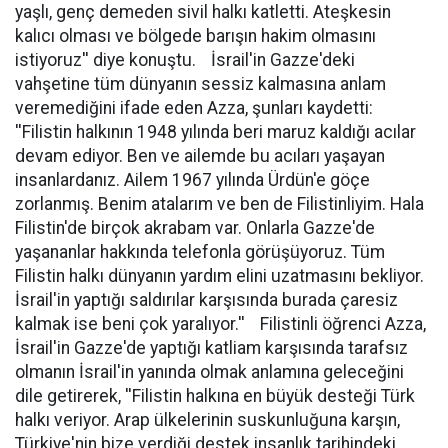
yaşlı, genç demeden sivil halkı katletti. Ateşkesin
kalıcı olması ve bölgede barışın hakim olmasını
istiyoruz'' diye konuştu. İsrail'in Gazze'deki
vahşetine tüm dünyanın sessiz kalmasına anlam
veremediğini ifade eden Azza, şunları kaydetti:
''Filistin halkının 1948 yılında beri maruz kaldığı acılar
devam ediyor. Ben ve ailemde bu acıları yaşayan
insanlardanız. Ailem 1967 yılında Ürdün'e göçe
zorlanmış. Benim atalarım ve ben de Filistinliyim. Hala
Filistin'de birçok akrabam var. Onlarla Gazze'de
yaşananlar hakkında telefonla görüşüyoruz. Tüm
Filistin halkı dünyanın yardım elini uzatmasını bekliyor.
İsrail'in yaptığı saldırılar karşısında burada çaresiz
kalmak ise beni çok yaralıyor.'' Filistinli öğrenci Azza,
İsrail'in Gazze'de yaptığı katliam karşısında tarafsız
olmanın İsrail'in yanında olmak anlamına geleceğini
dile getirerek, ''Filistin halkına en büyük desteği Türk
halkı veriyor. Arap ülkelerinin suskunluğuna karşın,
Türkiye'nin bize verdiği destek insanlık tarihindeki