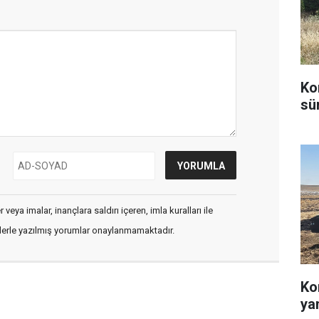
Ko
sü
veya imalar, inançlara saldırı içeren, imla kuralları ile
flerle yazılmış yorumlar onaylanmamaktadır.
Ko
ya