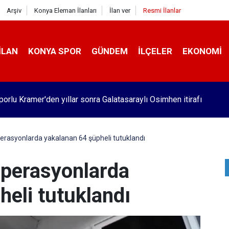
Arşiv
Konya Eleman İlanları
İlan ver
Resmi İlanlar
İLAN
KONYA SPOR
GÜNDEM
İLÇELER
EKONOMI
orlu Kramer'den yıllar sonra Galatasaraylı Osimhen itirafı
erasyonlarda yakalanan 64 şüpheli tutuklandı
operasyonlarda
eli tutuklandı