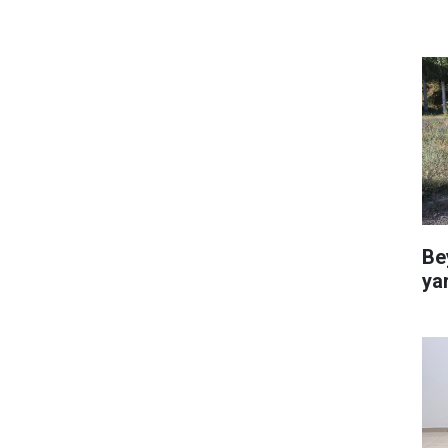
Be
ya