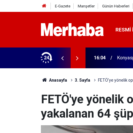
E-Gazete
Manşetler
Günün Haberleri
RESMI 
aldı! 313 beygir motoru var
24
16:04
Konyasp
Anasayfa
3. Sayfa
FETÖ'ye yönelik op
FETÖ'ye yönelik 
yakalanan 64 şüph