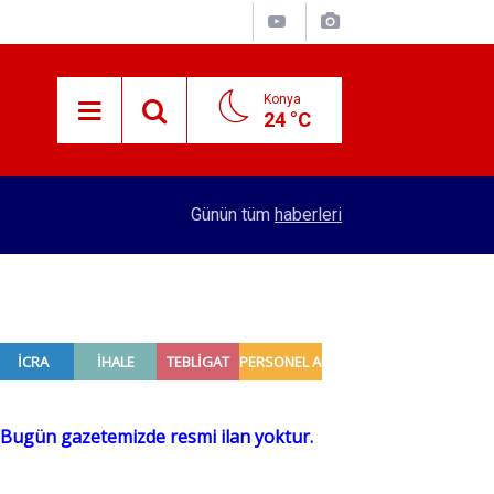
Konya
24 °C
15:29
Merkez Bankası rezervleri açıklandı
Günün tüm
haberleri