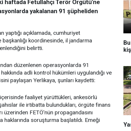
 iki haftada Fetullahçı Terör Örgütü'ne
asyonlarda yakalanan 91 şüpheliden
n yaptığı açıklamada, cumhuriyet
e başkanlığı koordinesinde, il jandarma
Bu
lendiğini belirtti.
ki
fından düzenlenen operasyonlarda 91
 hakkında adli kontrol hükümleri uygulandığı ve
isini paylaşan Yerlikaya, şunları kaydetti:
erisinde faaliyet yürüttükleri, ankesörlü
ahıslar ile irtibatta bulundukları, örgüte finans
arı üzerinden FETÖ'nün propagandasını
ızca haklarında soruşturma başlatıldı. Emeği
Ya