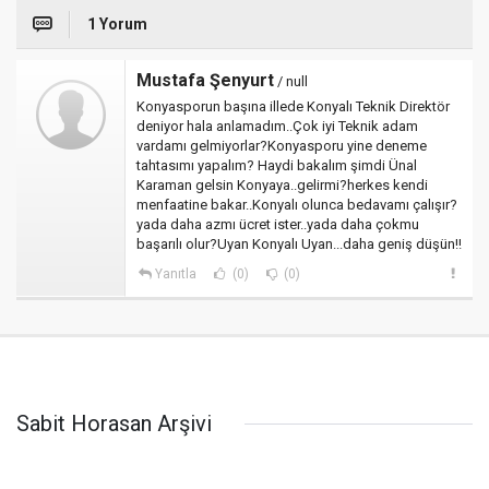
1 Yorum
Mustafa Şenyurt
/ null
Konyasporun başına illede Konyalı Teknik Direktör
deniyor hala anlamadım..Çok iyi Teknik adam
vardamı gelmiyorlar?Konyasporu yine deneme
tahtasımı yapalım? Haydi bakalım şimdi Ünal
Karaman gelsin Konyaya..gelirmi?herkes kendi
menfaatine bakar..Konyalı olunca bedavamı çalışır?
yada daha azmı ücret ister..yada daha çokmu
başarılı olur?Uyan Konyalı Uyan...daha geniş düşün!!
Yanıtla
(0)
(0)
Sabit Horasan Arşivi