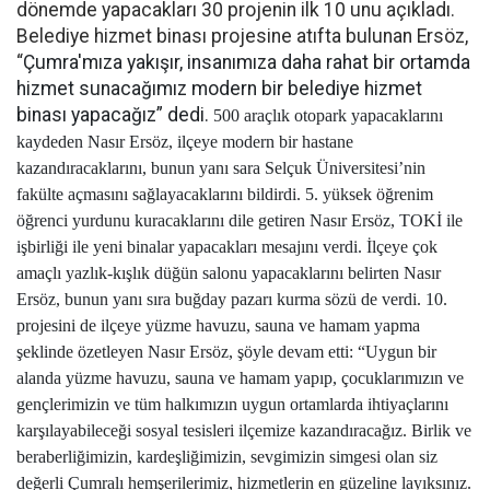
dönemde yapacakları 30 projenin ilk 10 unu açıkladı.
Belediye hizmet binası projesine atıfta bulunan Ersöz,
“
Çumra'mıza yakışır, insanımıza daha rahat bir ortamda
hizmet sunacağımız modern bir belediye hizmet
binası yapacağız” dedi.
500 araçlık otopark yapacaklarını
kaydeden Nasır Ersöz, ilçeye modern bir hastane
kazandıracaklarını, bunun yanı sara Selçuk Üniversitesi’nin
fakülte açmasını sağlayacaklarını bildirdi. 5. yüksek öğrenim
öğrenci yurdunu kuracaklarını dile getiren Nasır Ersöz, TOKİ ile
işbirliği ile yeni binalar yapacakları mesajını verdi. İlçeye çok
amaçlı yazlık-kışlık düğün salonu yapacaklarını belirten Nasır
Ersöz, bunun yanı sıra buğday pazarı kurma sözü de verdi. 10.
projesini de ilçeye yüzme havuzu, sauna ve hamam yapma
şeklinde özetleyen Nasır Ersöz, şöyle devam etti: “Uygun bir
alanda yüzme havuzu, sauna ve hamam yapıp, çocuklarımızın ve
gençlerimizin ve tüm halkımızın uygun ortamlarda ihtiyaçlarını
karşılayabileceği sosyal tesisleri ilçemize kazandıracağız. Birlik ve
beraberliğimizin, kardeşliğimizin, sevgimizin simgesi olan siz
değerli Çumralı hemşerilerimiz, hizmetlerin en güzeline layıksınız.