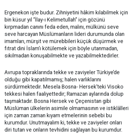
Ergenekon işte budur. Zihniyetini hâkim kılabilmek için
bin küsur yıl “İlay-ı Kelimetullah” için gözünü
kırpmadan canını feda eden, malını, mülkünü seve
seve harcayan Müslümanların lideri durumunda olan
imamları, mürşit ve mürebbileri küçük düşürmek ve
fıtrat dini İslam’ı kötülemek için böyle utanmadan,
sıkılmadan konuşabilmekte ve yazabilmektedirler.
Avrupa topraklarında tekke ve zaviyeler Türkiye’de
olduğu gibi kapatılmamış; halen varlıklarını
sürdürmektedir. Mesela Bosna- Hersek’teki Visoko
tekkesi halen faaliyettedir; Ramazan aylarında dolup
taşmaktadır. Bosna Hersek ve Çeçenistan gibi
Müslüman ülkelerin asimile olmamasının ve istiklâlleri
için zaman zaman kıyam etmelerinin sebebi bu
kurumdur. Unutmayalım ki, tekke ve zaviyeler onları
diri tutan ve onların tevhidini sağlayan bu kurumdur.