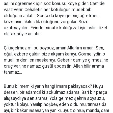
aslını öğrenmek için söz konusu köye gider. Camide
vaaz verir. Cehaletin her kötülüğün müsebbibi
olduğunu anlatır. Sonra da köye gelmiş öğretmeni
kovmanın akılsızlık olduğunu vurgular. Sözü
uzatmayalım. Evinde misafir kaldığı zat işin aslını özet
olarak şöyle anlatır:
Çıkagelmez mi bu soysuz, aman Allah’ım aman! Sen,
oğul, ezbere çaldın bize akşam karayı. Görmeliydin o
muallim denilen maskarayı. Geberir camiye girmez, ne
oruç var, ne namaz; gusül abdestini Allah bilir amma
tanımaz…
Bunu bilmem ki yarın hangi imam paklayacak? Huyu
dersen, bir adamcıl ki sokulmaz adama. Bari bir parça
alışsaydı ya sen arama! Yola gelmez şehrin soysuzu,
yoktur kolayı. Yanılıp hoşbeş eden oldu mu, tınmaz da
ayı, bir bakar insana yan yan ki, uyuz olmuş manda, canı