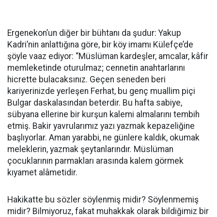
Ergenekon’un diğer bir bühtanı da şudur: Yakup
Kadri’nin anlattığına göre, bir köy imamı Külefçe’de
şöyle vaaz ediyor: “Müslüman kardeşler, amcalar, kâfir
memleketinde oturulmaz; cennetin anahtarlarını
hicrette bulacaksınız. Geçen seneden beri
kariyerinizde yerleşen Ferhat, bu genç muallim piçi
Bulgar daskalasından beterdir. Bu hafta sabiye,
sübyana ellerine bir kurşun kalemi almalarını tembih
etmiş. Bakir yavrularımız yazı yazmak kepazeliğine
başlıyorlar. Aman yarabbi, ne günlere kaldık, okumak
meleklerin, yazmak şeytanlarındır. Müslüman
çocuklarının parmakları arasında kalem görmek
kıyamet alâmetidir.
Hakikatte bu sözler söylenmiş midir? Söylenmemiş
midir? Bilmiyoruz, fakat muhakkak olarak bildiğimiz bir