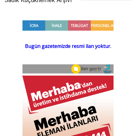
Sadık Küçükhemek Arşivi