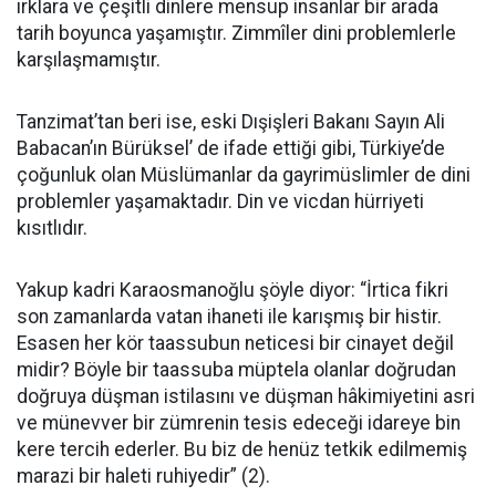
ırklara ve çeşitli dinlere mensup insanlar bir arada
tarih boyunca yaşamıştır. Zimmîler dini problemlerle
karşılaşmamıştır.
Tanzimat’tan beri ise, eski Dışişleri Bakanı Sayın Ali
Babacan’ın Bürüksel’ de ifade ettiği gibi, Türkiye’de
çoğunluk olan Müslümanlar da gayrimüslimler de dini
problemler yaşamaktadır. Din ve vicdan hürriyeti
kısıtlıdır.
Yakup kadri Karaosmanoğlu şöyle diyor: “İrtica fikri
son zamanlarda vatan ihaneti ile karışmış bir histir.
Esasen her kör taassubun neticesi bir cinayet değil
midir? Böyle bir taassuba müptela olanlar doğrudan
doğruya düşman istilasını ve düşman hâkimiyetini asri
ve münevver bir zümrenin tesis edeceği idareye bin
kere tercih ederler. Bu biz de henüz tetkik edilmemiş
marazi bir haleti ruhiyedir” (2).