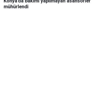
Konya'da bakımı yapılmayan asansörler
mühürlendi