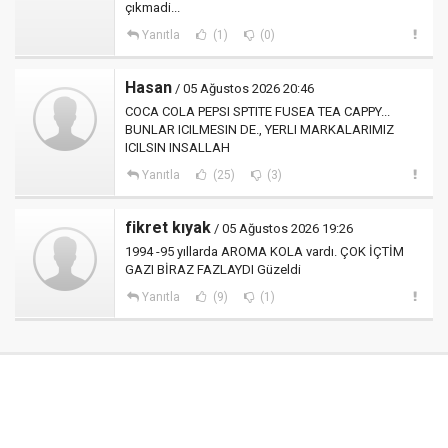
çıkmadi...
Yanıtla
(1)
(0)
Hasan
/ 05 Ağustos 2026 20:46
COCA COLA PEPSI SPTITE FUSEA TEA CAPPY...
BUNLAR ICILMESIN DE., YERLI MARKALARIMIZ
ICILSIN INSALLAH
Yanıtla
(25)
(3)
fikret kıyak
/ 05 Ağustos 2026 19:26
1994 -95 yıllarda AROMA KOLA vardı. ÇOK İÇTİM
GAZI BİRAZ FAZLAYDI Güzeldi
Yanıtla
(9)
(1)