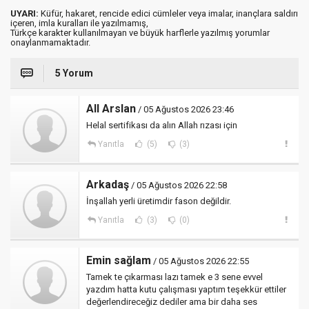
UYARI:
Küfür, hakaret, rencide edici cümleler veya imalar, inançlara saldırı
içeren, imla kuralları ile yazılmamış,
Türkçe karakter kullanılmayan ve büyük harflerle yazılmış yorumlar
onaylanmamaktadır.
5 Yorum
All Arslan
/ 05 Ağustos 2026 23:46
Helal sertifikası da alın Allah rızası için
Yanıtla
(5)
(3)
Arkadaş
/ 05 Ağustos 2026 22:58
İnşallah yerli üretimdir fason değildir.
Yanıtla
(3)
(0)
Emin sağlam
/ 05 Ağustos 2026 22:55
Tamek te çıkarması lazı tamek e 3 sene evvel
yazdım hatta kutu çalışması yaptım teşekkür ettiler
değerlendireceğiz dediler ama bir daha ses