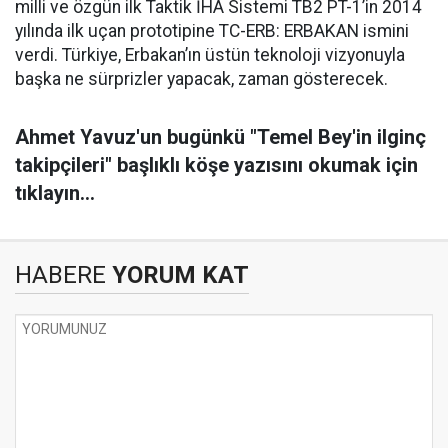
milli ve özgün ilk Taktik İHA Sistemi TB2 PT-1’in 2014
yılında ilk uçan prototipine TC-ERB: ERBAKAN ismini
verdi. Türkiye, Erbakan’ın üstün teknoloji vizyonuyla
başka ne sürprizler yapacak, zaman gösterecek.
Ahmet Yavuz'un bugünkü "Temel Bey'in ilginç
takipçileri" başlıklı köşe yazısını okumak için
tıklayın...
HABERE
YORUM KAT