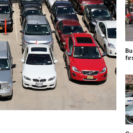
Bu
fı