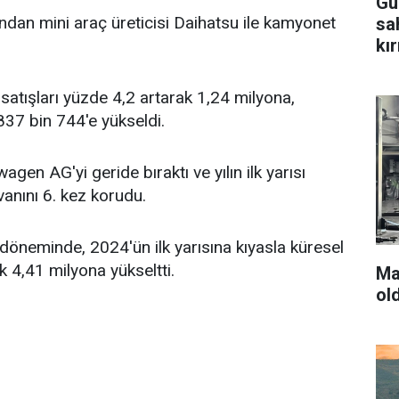
Gu
dan mini araç üreticisi Daihatsu ile kamyonet
sa
kır
atışları yüzde 4,2 artarak 1,24 milyona,
 837 bin 744'e yükseldi.
wagen AG'yi geride bıraktı ve yılın ilk yarısı
anını 6. kez korudu.
neminde, 2024'ün ilk yarısına kıyasla küresel
k 4,41 milyona yükseltti.
Ma
ol