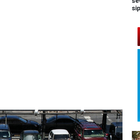
se
si