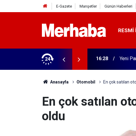
E-Gazete
Manşetler
Günün Haberleri
RESMI 
rme tamam! Başkandan ilk mesaj
24
16:02
Beyşehi
Anasayfa
Otomobil
En çok satılan ot
En çok satılan ot
oldu