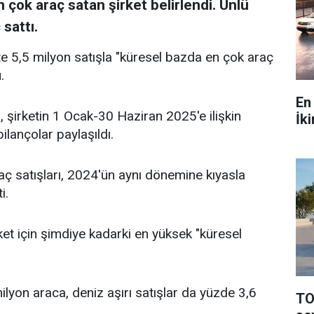
n çok araç satan şirket belirlendi. Ünlü
sattı.
 5,5 milyon satışla "küresel bazda en çok araç
.
En 
 şirketin 1 Ocak-30 Haziran 2025'e ilişkin
İki
ilançolar paylaşıldı.
ç satışları, 2024'ün aynı dönemine kıyasla
i.
rket için şimdiye kadarki en yüksek "küresel
milyon araca, deniz aşırı satışlar da yüzde 3,6
TO