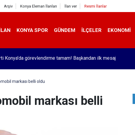
Arşiv
Konya Eleman İlanları
İlan ver
Resmi İlanlar
İLAN
KONYA SPOR
GÜNDEM
İLÇELER
EKONOMI
r'de trafik kazasında 2 kişi yaralandı
omobil markası belli oldu
omobil markası belli