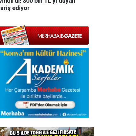
vindirdi! 800 bin TL'yi duyan
pariş ediyor