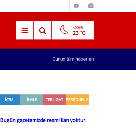
Konya
23 °C
15:59
Konya'nın öncü firması atakta! Yeni yatırıma imza
Günün tüm
haberleri