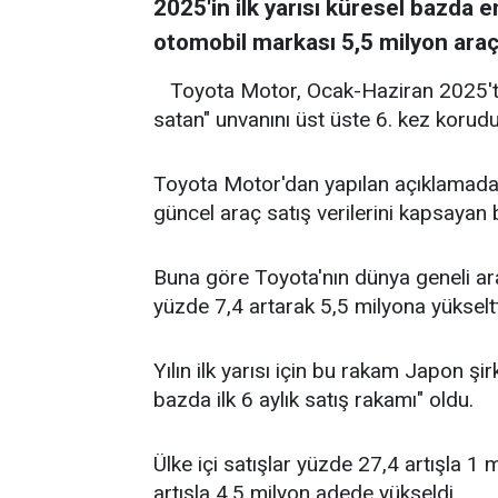
2025'in ilk yarısı küresel bazda e
otomobil markası 5,5 milyon araç 
Toyota Motor, Ocak-Haziran 2025'te
satan" unvanını üst üste 6. kez korudu
Toyota Motor'dan yapılan açıklamada,
güncel araç satış verilerini kapsayan b
Buna göre Toyota'nın dünya geneli ara
yüzde 7,4 artarak 5,5 milyona yükseltt
Yılın ilk yarısı için bu rakam Japon şi
bazda ilk 6 aylık satış rakamı" oldu.
Ülke içi satışlar yüzde 27,4 artışla 1 
artışla 4,5 milyon adede yükseldi.