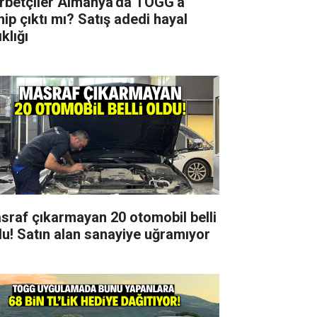
rbetçiler Almanya'da TOGG'a
hip çıktı mı? Satış adedi hayal
ıklığı
sraf çıkarmayan 20 otomobil belli
du! Satın alan sanayiye uğramıyor