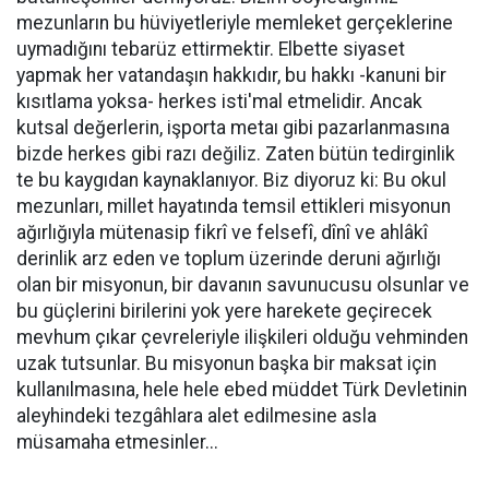
mezunların bu hüviyetleriyle memleket gerçeklerine
uymadığını tebarüz ettirmektir. Elbette siyaset
yapmak her vatandaşın hakkıdır, bu hakkı -kanuni bir
kısıtlama yoksa- herkes isti'mal etmelidir. Ancak
kutsal değerlerin, işporta metaı gibi pazarlanmasına
bizde herkes gibi razı değiliz. Zaten bütün tedirginlik
te bu kaygıdan kaynaklanıyor. Biz diyoruz ki: Bu okul
mezunları, millet hayatında temsil ettikleri misyonun
ağırlığıyla mütenasip fikrî ve felsefî, dînî ve ahlâkî
derinlik arz eden ve toplum üzerinde deruni ağırlığı
olan bir misyonun, bir davanın savunucusu olsunlar ve
bu güçlerini birilerini yok yere harekete geçirecek
mevhum çıkar çevreleriyle ilişkileri olduğu vehminden
uzak tutsunlar. Bu misyonun başka bir maksat için
kullanılmasına, hele hele ebed müddet Türk Devletinin
aleyhindeki tezgâhlara alet edilmesine asla
müsamaha etmesinler...