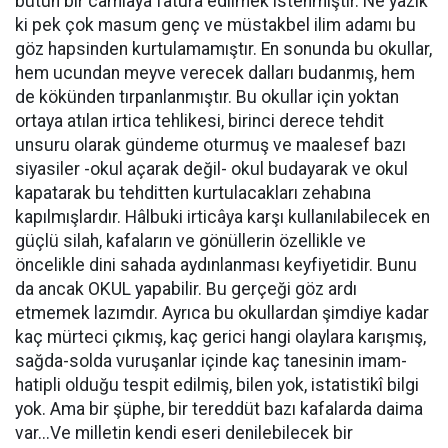
bütün bir camiaya fatura edilmek istenmiştir. Ne yazık
ki pek çok masum genç ve müstakbel ilim adamı bu
göz hapsinden kurtulamamıştır. En sonunda bu okullar,
hem ucundan meyve verecek dalları budanmış, hem
de kökünden tırpanlanmıştır. Bu okullar için yoktan
ortaya atılan irtica tehlikesi, birinci derece tehdit
unsuru olarak gündeme oturmuş ve maalesef bazı
siyasiler -okul açarak değil- okul budayarak ve okul
kapatarak bu tehditten kurtulacakları zehabına
kapılmışlardır. Hâlbuki irticâya karşı kullanılabilecek en
güçlü silah, kafaların ve gönüllerin özellikle ve
öncelikle dini sahada aydınlanması keyfiyetidir. Bunu
da ancak OKUL yapabilir. Bu gerçeği göz ardı
etmemek lazımdır. Ayrıca bu okullardan şimdiye kadar
kaç mürteci çıkmış, kaç gerici hangi olaylara karışmış,
sağda-solda vuruşanlar içinde kaç tanesinin imam-
hatipli olduğu tespit edilmiş, bilen yok, istatistikî bilgi
yok. Ama bir şüphe, bir tereddüt bazı kafalarda daima
var...Ve milletin kendi eseri denilebilecek bir