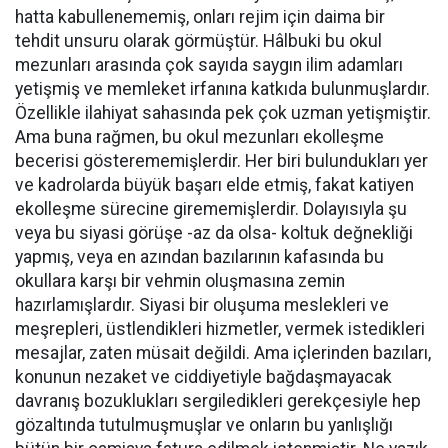
hatta kabullenememiş, onları rejim için daima bir
tehdit unsuru olarak görmüştür. Hâlbuki bu okul
mezunları arasında çok sayıda saygın ilim adamları
yetişmiş ve memleket irfanına katkıda bulunmuşlardır.
Özellikle ilahiyat sahasında pek çok uzman yetişmiştir.
Ama buna rağmen, bu okul mezunları ekolleşme
becerisi gösterememişlerdir. Her biri bulundukları yer
ve kadrolarda büyük başarı elde etmiş, fakat katiyen
ekolleşme sürecine girememişlerdir. Dolayısıyla şu
veya bu siyasi görüşe -az da olsa- koltuk değnekliği
yapmış, veya en azından bazılarının kafasında bu
okullara karşı bir vehmin oluşmasına zemin
hazırlamışlardır. Siyasi bir oluşuma meslekleri ve
meşrepleri, üstlendikleri hizmetler, vermek istedikleri
mesajlar, zaten müsait değildi. Ama içlerinden bazıları,
konunun nezaket ve ciddiyetiyle bağdaşmayacak
davranış bozuklukları sergiledikleri gerekçesiyle hep
gözaltında tutulmuşmuşlar ve onların bu yanlışlığı