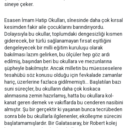
sineye çeker.
Esasen İmam Hatip Okulları, sînesinde daha çok kırsal
kesimden fakir aile çocuklarını barındırıyordu.
Dolayısıyla bu okullar, toplumdaki dengesizliği kısmen
giderecek, bir türlü sağlanamayan fırsat eşitliğini
dengeleyecek bir milli eğitim kuruluşu olarak
bakılması lazım gelirken, bu ölçüler hep göz ardı
edilmiş, başından beri bu okullara ve mezunlarına
şüpheyle bakılmıştır. Ancak milletin bu müesseselere
tesahübü söz konusu olduğu için fevkalade zamanlar
hariç, üzerlerine fazlaca gidilmemişti... Başlatılan bazı
suni süreçler, bu okulların daha çok kıskaca
alınmasına zemin hazırlamış, hatta bu okullara kol-
kanat geren dernek ve vakıflarda bu cenderen nasibini
almıştır. Şu bir gerçektir ki yaşanan bunca tecrübeden
sonra bile bu okullarla ilgilenenler, ekolleşme sürecini
başlatamamışlardır. Bir Galatasaray, bir Robert kolej