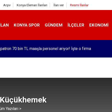
Arşiv
Konya Eleman İlanları
İlan ver
Resmi İlanlar
İLAN
KONYA SPOR
GÜNDEM
İLÇELER
EKONOMI
a seyir halindeki traktör yandı
 Küçükhemek
üm Yazıları >