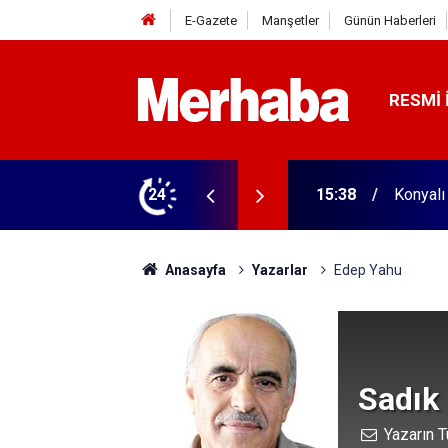
E-Gazete
Manşetler
Günün Haberleri
RESMI 
personel arıyor! İşte o firma
24
15:30
Konya'd
Anasayfa
Yazarlar
Edep Yahu
Sadık
Yazarın T