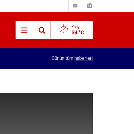
Konya
34 °C
15:21
Konyalıların bilmediği o gerçek! İbrahimoviç'le 
Günün tüm
haberleri