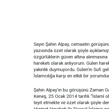
Sayın Şahin Alpay, cemaatin görüşünü 
yazısında özet olarak şöyle açıklamıştı
özgürlüklerin güven altına alınmasına 
hareketi olarak anlıyorum. Gülen harek
yakınlık duymuyordu. Gülen’in Sufi g
İslamcılığa karşı en etkili bir yorumdur
Şahin Alpay’ın bu görüşünü Zaman Ga
Keneş, 25 Ocak 2014 tarihli “İslamî ola
teyit etmekte ve özet olarak şöyle dem
Hizmet Hareketi ile Siyasal İslamcı g