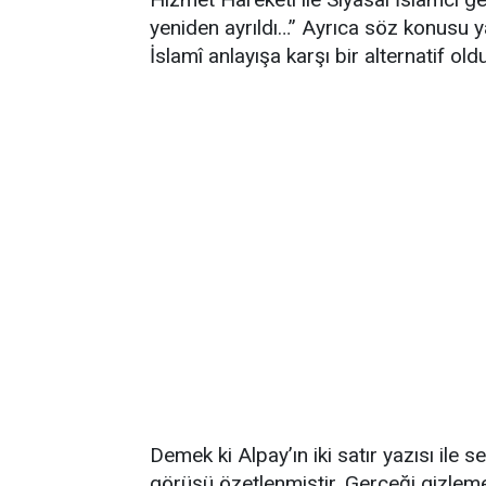
yeniden ayrıldı…” Ayrıca söz konusu yaz
İslamî anlayışa karşı bir alternatif ol
Demek ki Alpay’ın iki satır yazısı ile
görüşü özetlenmiştir. Gerçeği gizleme