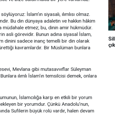
öylüyoruz: İslam’ın siyasalı, ılımlısı olmaz.
ndir. Bu din dünyaya adaletin ve hakkın hâkim
ına müdahale etmez; bu, dinin amir hükmüdür.
 asli görevidir. Bunun adına siyasal İslam,
Sil
m dinini sadece inanç temelli bir din olarak
çı
 ürettiği kavramlardır. Bir Müslüman bunlara
evi, Mevlana gibi mutasavvıflar Süleyman
. Bunlara ılımlı İslam’ın temsilcisi demek, onlara
umunun, İslamcılığa karşı en etkili bir yorum
estekleyen bir yorumdur. Çünkü Anadolu’nun,
ında Sufilerin büyük rolü vardır, halen devam