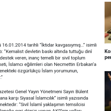
16.01.2014 tarihli “İktidar kavgasıymış…” isimli
Ko
: “Kemalist devletin baskı altında tuttuğu dinî
pe
destek veren, inanç temelli bir sivil toplum
eti, İslamcı eğilimleri olan Necmettin Erbakan’a
elenekteki özgürlükçü İslam yorumunun,
.”
zetesi Genel Yayın Yönetmeni Sayın Bülent
na karşı Siyasal İslamcılık” isimli yazısında
ektedir: “Sivil İslamî yaklaşımın temsilcisi
eleneğe geri dönüş yapan AKP’nin yolları