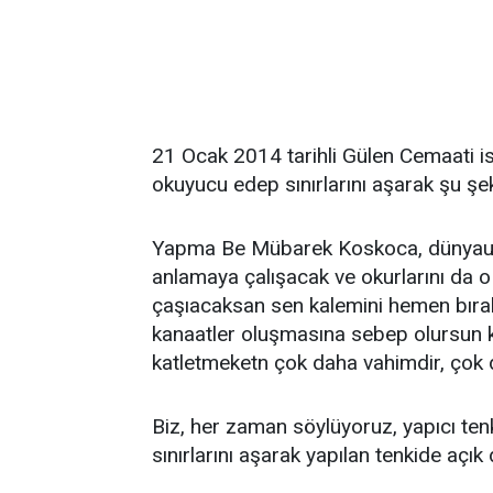
21 Ocak 2014 tarihli Gülen Cemaati i
okuyucu edep sınırlarını aşarak şu şek
Yapma Be Mübarek Koskoca, dünyau tut
anlamaya çalışacak ve okurlarını da o 
çaşıacaksan sen kalemini hemen bırak..
kanaatler oluşmasına sebep olursun k
katletmeketn çok daha vahimdir, çok d
Biz, her zaman söylüyoruz, yapıcı te
sınırlarını aşarak yapılan tenkide açık 