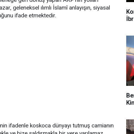
ar, geleneksel ılımlı İslamî anlayışın, siyasal
Ko
duğunu ifade etmektedir.
İb
Be
Ki
 senin ifadenle koskoca dünyayı tutmuş camianın
kle ve bize saldırmakla bir yere varılamaz.