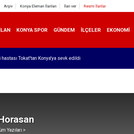
Arşiv
Konya Eleman İlanları
İlan ver
Resmi İlanlar
İLAN
KONYA SPOR
GÜNDEM
İLÇELER
EKONOMI
i hastası Tokat'tan Konya'ya sevk edildi
 Horasan
üm Yazıları >