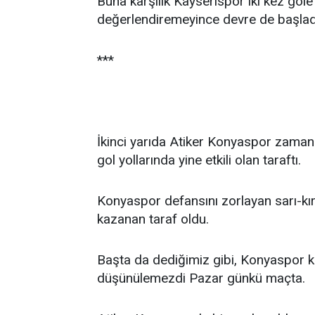
Buna karşılık Kayserispor iki kez gole
değerlendiremeyince devre de başladı
***
İkinci yarıda Atiker Konyaspor zaman
gol yollarında yine etkili olan taraftı.
Konyaspor defansını zorlayan sarı-kırm
kazanan taraf oldu.
Başta da dediğimiz gibi, Konyaspor ka
düşünülemezdi Pazar günkü maçta.