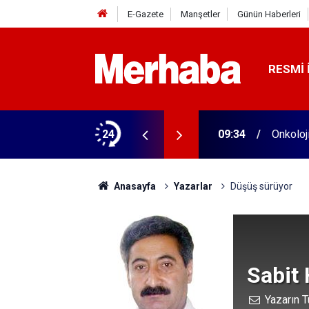
E-Gazete
Manşetler
Günün Haberleri
RESMI 
ndı
24
09:34
Onkoloj
Anasayfa
Yazarlar
Düşüş sürüyor
Sabit
Yazarın T