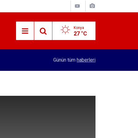
Konya
27 °C
09:27
Vergi borcu olanlara müjde! 31 Ağustos son gü
Günün tüm
haberleri