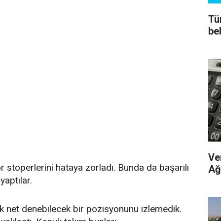
Tü
bel
Ve
stoperlerini hataya zorladı. Bunda da başarılı
Ağ
yaptılar.
k net denebilecek bir pozisyonunu izlemedik.