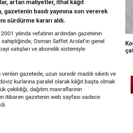
r, artan maliyetler, ithal kâğıt
a, gazetenin basılı yayınına son vererek
nı sürdürme kararı aldı.
2001 yılında vefatının ardından gazetenin
 sahipliğinde, Osman Saffet Arolat'ın genel
Ko
bayi satışları ve abonelik sistemiyle
ça
 verilen gazetede, uzun süredir maddi sıkıntı ve
öviz kurlarına paralel olarak kâğıt başta olmak
k çekildiği, dağıtım masraflarının
'den itibaren gazetenin web sayfası sadece
di.