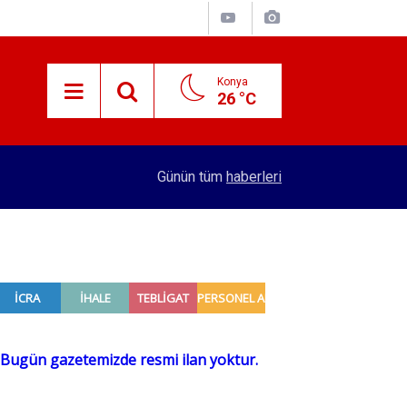
Konya
26 °C
15:38
Konyalı patron 70 bin TL maaşla personel arıyor!
Günün tüm
haberleri