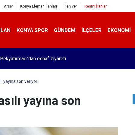
Arşiv
Konya Eleman İlanları
İlan ver
Resmi İlanlar
İLAN
KONYA SPOR
GÜNDEM
İLÇELER
EKONOMI
Pekyatırmacı’dan esnaf ziyareti
ı yayına son veriyor
sılı yayına son