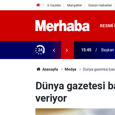
E-Gazete
Manşetler
Günün Haberleri
RESMI 
ğitim Kampüsü'ne ziyaret
24
15:45
Başkan 
Anasayfa
Medya
Dünya gazetesi basıl
Dünya gazetesi ba
veriyor