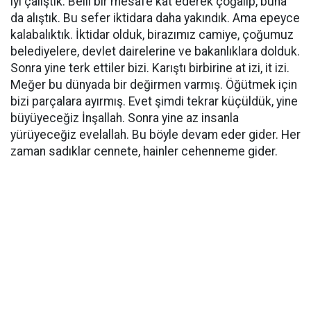
iyi çalıştık. Belli bir mesafe kat ederek çoğalıp, buna
da alıştık. Bu sefer iktidara daha yakındık. Ama epeyce
kalabalıktık. İktidar olduk, birazımız camiye, çoğumuz
belediyelere, devlet dairelerine ve bakanlıklara dolduk.
Sonra yine terk ettiler bizi. Karıştı birbirine at izi, it izi.
Meğer bu dünyada bir değirmen varmış. Öğütmek için
bizi parçalara ayırmış. Evet şimdi tekrar küçüldük, yine
büyüyeceğiz İnşallah. Sonra yine az insanla
yürüyeceğiz evelallah. Bu böyle devam eder gider. Her
zaman sadıklar cennete, hainler cehenneme gider.