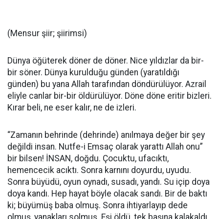
(Mensur şiir; şiirimsi)
Dünya öğüterek döner de döner. Nice yıldızlar da bir-
bir söner. Dünya kurulduğu günden (yaratıldığı
günden) bu yana Allah tarafından döndürülüyor. Azrail
eliyle canlar bir-bir öldürülüyor. Döne döne eritir bizleri.
Kırar beli, ne eser kalır, ne de izleri.
“Zamanın behrinde (dehrinde) anılmaya değer bir şey
değildi insan. Nutfe-i Emsaç olarak yarattı Allah onu”
bir bilsen! İNSAN, doğdu. Çocuktu, ufacıktı,
hemencecik acıktı. Sonra karnını doyurdu, uyudu.
Sonra büyüdü, oyun oynadı, susadı, yandı. Su içip doya
doya kandı. Hep hayat böyle olacak sandı. Bir de baktı
ki; büyümüş baba olmuş. Sonra ihtiyarlayıp dede
olmuş, yanakları solmuş. Eşi öldü, tek başına kalakaldı.