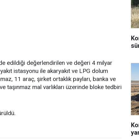
Ko
sü
 edildiği değerlendirilen ve değeri 4 milyar
ryakıt istasyonu ile akaryakıt ve LPG dolum
maz, 11 araç, şirket ortaklık payları, banka ve
r ve taşınmaz mal varlıkları üzerinde bloke tedbiri
ürüldü.
Ko
ya