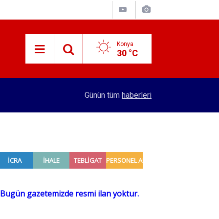
Konya
30 °C
10:23
Beyşehir'de kovan sayımı yapıldı
Günün tüm
haberleri