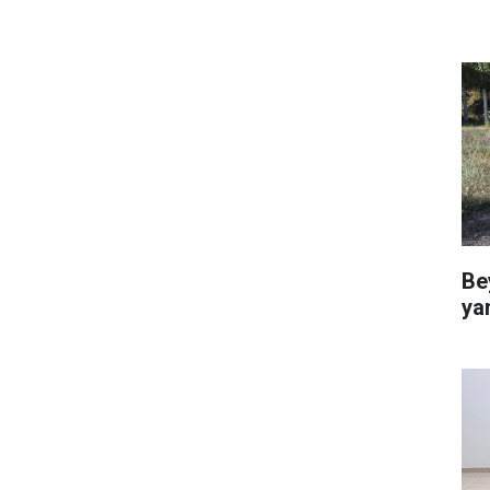
Be
ya