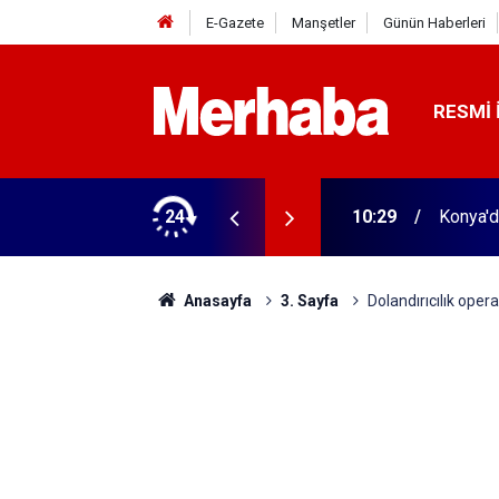
E-Gazete
Manşetler
Günün Haberleri
RESMI 
nsörler mühürlendi
24
10:29
Konya'd
Anasayfa
3. Sayfa
Dolandırıcılık ope