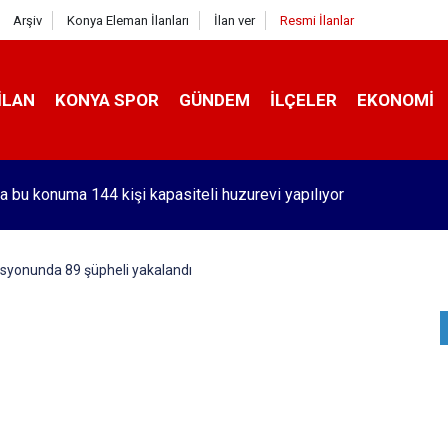
Arşiv
Konya Eleman İlanları
İlan ver
Resmi İlanlar
İLAN
KONYA SPOR
GÜNDEM
İLÇELER
EKONOMI
a bu konuma 144 kişi kapasiteli huzurevi yapılıyor
rasyonunda 89 şüpheli yakalandı