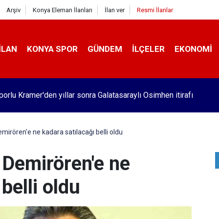
Arşiv
Konya Eleman İlanları
İlan ver
Resmi İlanlar
İLAN
KONYA SPOR
GÜNDEM
İLÇELER
EKONOMI
orlu Kramer'den yıllar sonra Galatasaraylı Osimhen itirafı
irören'e ne kadara satılacağı belli oldu
Demirören'e ne
belli oldu