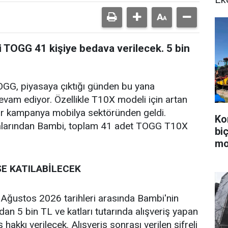
li TOGG 41 kişiye bedava verilecek. 5 bin
 TOGG, piyasaya çıktığı günden bu yana
vam ediyor. Özellikle T10X modeli için artan
bir kampanya mobilya sektöründen geldi.
Ko
kalarından Bambi, toplam 41 adet TOGG T10X
bi
mo
ŞE KATILABİLECEK
ğustos 2026 tarihleri arasında Bambi'nin
dan 5 bin TL ve katları tutarında alışveriş yapan
ş hakkı verilecek. Alışveriş sonrası verilen şifreli