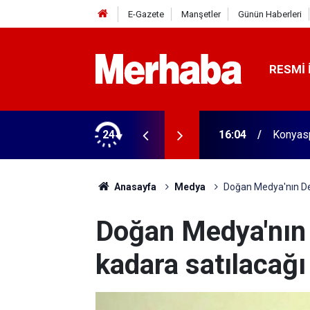
E-Gazete
Manşetler
Günün Haberleri
RESMI 
biçerdöver satın aldı! 313 beygir motoru var
24
16:04
Konyasp
Anasayfa
Medya
Doğan Medya'nın Dem
Doğan Medya'nın 
kadara satılacağı 