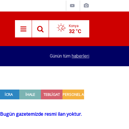
Konya
32 °C
15:29
Merkez Bankası rezervleri açıklandı
Günün tüm
haberleri