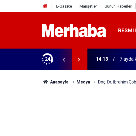
E-Gazete
Manşetler
Günün Haberleri
RESMI 
tular! 11 şehirde yarışıyorlar
24
14:13
7 ayda 
Anasayfa
Medya
Doç. Dr. İbrahim Çob