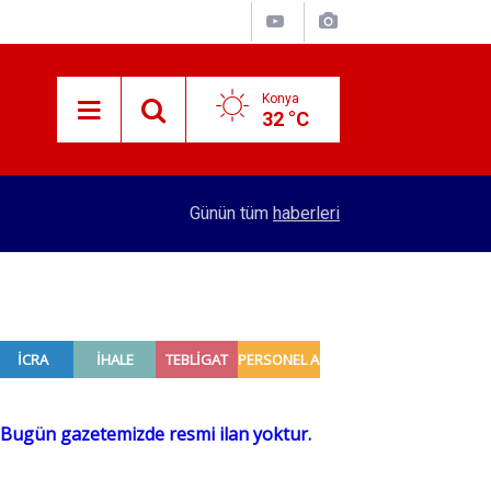
Konya
32 °C
14:07
Türk Standardları Enstitüsü 129 personel alacak
Günün tüm
haberleri