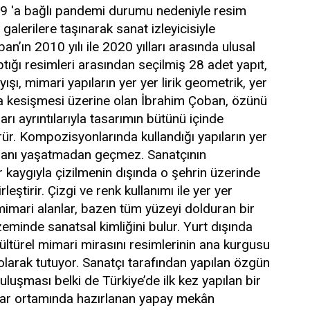
19 'a bağlı pandemi durumu nedeniyle resim
galerilere taşınarak sanat izleyicisiyle
’ın 2010 yılı ile 2020 yılları arasında ulusal
ptığı resimleri arasından seçilmiş 28 adet yapıt,
ışı, mimari yapıların yer yer lirik geometrik, yer
a kesişmesi üzerine olan İbrahim Çoban, özünü
arı ayrıntılarıyla tasarımın bütünü içinde
ür. Kompozisyonlarında kullandığı yapıların yer
iye anı yaşatmadan geçmez. Sanatçının
ir kaygıyla çizilmenin dışında o şehrin üzerinde
rleştirir. Çizgi ve renk kullanımı ile yer yer
u mimari alanlar, bazen tüm yüzeyi dolduran bir
minde sanatsal kimliğini bulur. Yurt dışında
kültürel mimari mirasını resimlerinin ana kurgusu
larak tutuyor.
Sanatçı tarafından yapılan özgün
buluşması belki de Türkiye’de ilk kez yapılan bir
sayar ortamında hazırlanan yapay mekân