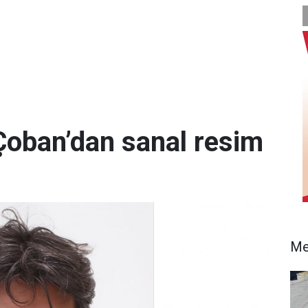
 Çoban’dan sanal resim
Me