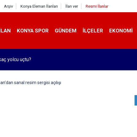
Arşiv
Konya Eleman İlanları
İlan ver
Resmi İlanlar
İLAN
KONYA SPOR
GÜNDEM
İLÇELER
EKONOMI
kaç yolcu uçtu?
an’dan sanal resim sergisi açılışı