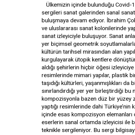
Ülkemizin içinde bulunduğu Covid-
sergileri sanat galerinden sanal sanat 
buluşmaya devam ediyor. İbrahim Çoban
ve uluslararası sanat kolonilerinde ya
sanat izleyiciyle buluşuyor.
Sanat anlay
yer biçimsel geometrik soyutlamalarl
kültürün tarihsel mirasından alan yapıl
kurgulayarak ütopik kentlere dönüştür
aldığı şehirlerin hiçbir öğesi izleyic
resimlerinde mimari yapılar, plastik b
taşıdığı kültürleri, yaşanmışlıkları da bi
sınırlandırdığı yer yer birleştirdiği b
kompozisyonla bazen düz bir yüzey ze
yaptığı resimlerinde dahi Türkiye’nin 
içinde esas kompozisyon elemanları o
eserlerin sanal ortamda izleyicisi ile 
teknikle sergileniyor. Bu sergi bilgi