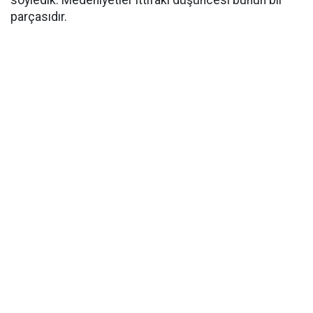
söyledik. Medeniyetler ittifakı düşüncesi bunun bir
parçasıdır.