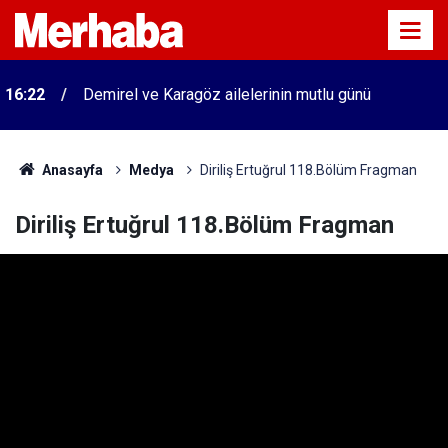
16:22
Demirel ve Karagöz ailelerinin mutlu günü
Türk nakliye devi 50 tane yerli TIR satın aldı! İç
14:41
Anadolu'daki bu şehirde üretildi
Anasayfa
Medya
Diriliş Ertuğrul 118.Bölüm Fragman
Diriliş Ertuğrul 118.Bölüm Fragman