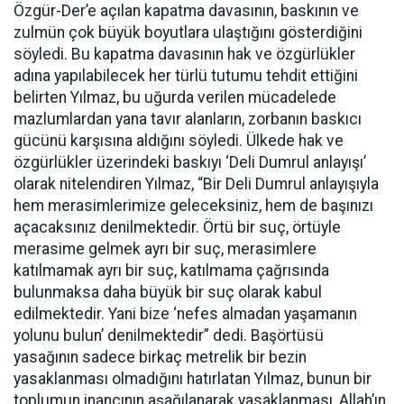
Özgür-Der’e açılan kapatma davasının, baskının ve
zulmün çok büyük boyutlara ulaştığını gösterdiğini
söyledi. Bu kapatma davasının hak ve özgürlükler
adına yapılabilecek her türlü tutumu tehdit ettiğini
belirten Yılmaz, bu uğurda verilen mücadelede
mazlumlardan yana tavır alanların, zorbanın baskıcı
gücünü karşısına aldığını söyledi. Ülkede hak ve
özgürlükler üzerindeki baskıyı ‘Deli Dumrul anlayışı’
olarak nitelendiren Yılmaz, “Bir Deli Dumrul anlayışıyla
hem merasimlerimize geleceksiniz, hem de başınızı
açacaksınız denilmektedir. Örtü bir suç, örtüyle
merasime gelmek ayrı bir suç, merasimlere
katılmamak ayrı bir suç, katılmama çağrısında
bulunmaksa daha büyük bir suç olarak kabul
edilmektedir. Yani bize ‘nefes almadan yaşamanın
yolunu bulun’ denilmektedir” dedi. Başörtüsü
yasağının sadece birkaç metrelik bir bezin
yasaklanması olmadığını hatırlatan Yılmaz, bunun bir
toplumun inancının aşağılanarak yasaklanması, Allah’ın