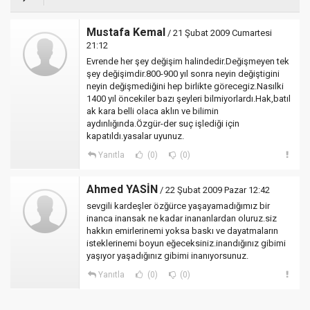
Mustafa Kemal
/ 21 Şubat 2009 Cumartesi
21:12
Evrende her şey değişim halindedir.Değişmeyen tek
şey değişimdir.800-900 yıl sonra neyin değiştigini
neyin değişmediğini hep birlikte görecegiz.Nasılki
1400 yıl öncekiler bazı şeyleri bilmiyorlardı.Hak,batıl
ak kara belli olaca aklın ve bilimin
aydınlığında.Özgür-der suç işlediği için
kapatıldı.yasalar uyunuz.
Yanıtla
(0)
(0)
Ahmed YASİN
/ 22 Şubat 2009 Pazar 12:42
sevgili kardeşler özğürce yaşayamadığımız bir
inanca inansak ne kadar inananlardan oluruz.siz
hakkın emirlerinemi yoksa baskı ve dayatmaların
isteklerinemi boyun eğeceksiniz.inandığınız gibimi
yaşıyor yaşadığınız gibimi inanıyorsunuz.
Yanıtla
(0)
(0)