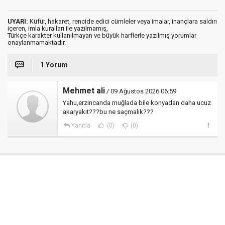
UYARI:
Küfür, hakaret, rencide edici cümleler veya imalar, inançlara saldırı
içeren, imla kuralları ile yazılmamış,
Türkçe karakter kullanılmayan ve büyük harflerle yazılmış yorumlar
onaylanmamaktadır.
1 Yorum
Mehmet ali
/ 09 Ağustos 2026 06:59
Yahu,erzincanda muğlada bile konyadan daha ucuz
akaryakıt???bu ne saçmalık???
Yanıtla
(0)
(0)